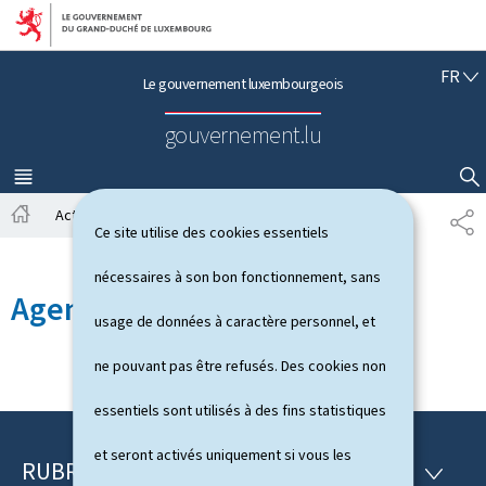
Aller au menu principal
Aller au contenu
F
FR
Le gouvernement luxembourgeois
R
A
gouvernement.lu
N
Ç
A
MENU
PRINCIPAL
AFFICHER / MASQUER LA RECHERCHE
I
Actualités
Agenda
P
S
Ce site utilise des cookies essentiels
A
A
c
R
nécessaires à son bon fonctionnement, sans
c
T
Agenda
u
A
usage de données à caractère personnel, et
e
G
i
E
ne pouvant pas être refusés. Des cookies non
l
essentiels sont utilisés à des fins statistiques
et seront activés uniquement si vous les
RUBRIQUES
P
R