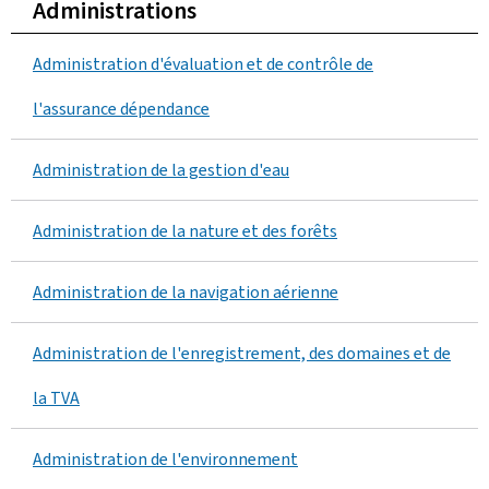
Administrations
N
o
Administration d'évaluation et de contrôle de
L
m
l'assurance dépendance
i
b
s
Administration de la gestion d'eau
r
t
Administration de la nature et des forêts
e
e
d
Administration de la navigation aérienne
d
'
e
Administration de l'enregistrement, des domaines et de
a
s
la TVA
d
a
m
Administration de l'environnement
d