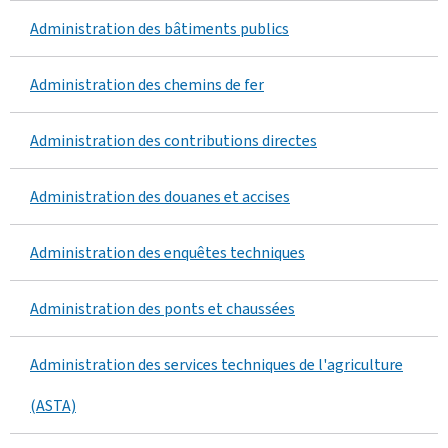
i
m
Administration des bâtiments publics
n
i
Administration des chemins de fer
i
n
s
Administration des contributions directes
i
t
s
Administration des douanes et accises
r
t
Administration des enquêtes techniques
a
r
t
Administration des ponts et chaussées
a
i
t
Administration des services techniques de l'agriculture
o
i
(ASTA)
n
o