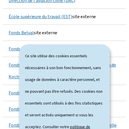
Direction de l'aviation civile (DAC)
École supérieure du travail (EST)
site externe
Fonds Belval
site externe
Fonds culturel national (Focuna)
site externe
Ce site utilise des cookies essentiels
Fonds d'urbanisation et d'aménagement du plateau de
nécessaires à son bon fonctionnement, sans
Kirchberg (Fonds Kirchberg)
site externe
usage de données à caractère personnel, et
ne pouvant pas être refusés. Des cookies non
Fonds national de la recherche (FNR)
site externe
essentiels sont utilisés à des fins statistiques
Fonds national de solidarité (FNS)
site externe
et seront activés uniquement si vous les
Fonds national de soutien à la production audiovisuelle
acceptez. Consulter notre
politique de