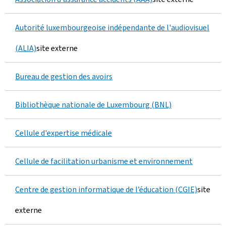
0
Autorité luxembourgeoise indépendante de l'audiovisuel
p
(ALIA)
site externe
a
r
Bureau de gestion des avoirs
m
Bibliothèque nationale de Luxembourg (BNL)
i
Cellule d'expertise médicale
0
Cellule de facilitation urbanisme et environnement
Centre de gestion informatique de l’éducation (CGIE)
site
externe