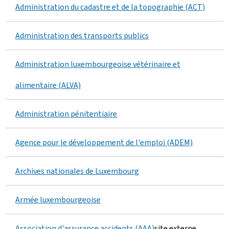
Administration du cadastre et de la topographie (ACT)
s
n
a
s
Administration des transports publics
f
Administration luxembourgeoise vétérinaire et
f
alimentaire (ALVA)
i
c
Administration pénitentiaire
h
Agence pour le développement de l'emploi (ADEM)
é
Archives nationales de Luxembourg
e
s
Armée luxembourgeoise
:
Association d'assurance accidents (AAA)
site externe