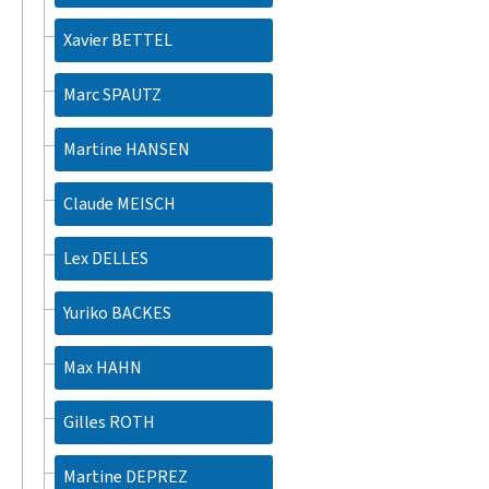
Xavier BETTEL
Marc SPAUTZ
Martine HANSEN
Claude MEISCH
Lex DELLES
Yuriko BACKES
Max HAHN
Gilles ROTH
Martine DEPREZ