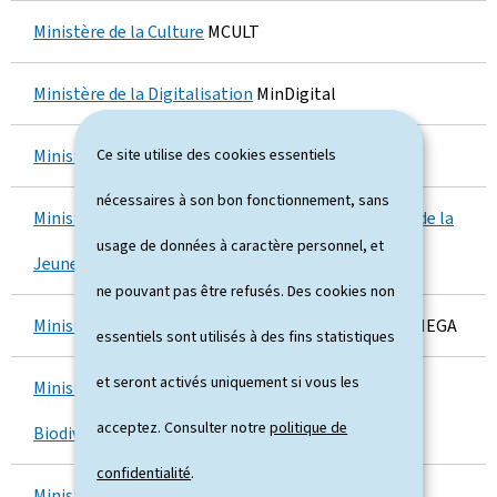
i
Ministère de la Culture
MCULT
s
Ministère de la Digitalisation
MinDigital
t
è
Ministère de l'Économie
Ce site utilise des cookies essentiels
MECO
r
nécessaires à son bon fonctionnement, sans
Ministère de l'Éducation nationale, de l'Enfance et de la
e
usage de données à caractère personnel, et
Jeunesse
MENEJ
s
ne pouvant pas être refusés. Des cookies non
Ministère de l'Égalité des genres et de la Diversité
MEGA
a
essentiels sont utilisés à des fins statistiques
f
et seront activés uniquement si vous les
Ministère de l'Environnement, du Climat et de la
f
acceptez. Consulter notre
politique de
Biodiversité
MECB
i
confidentialité
.
Ministère de la Famille, des Solidarités, du Vivre