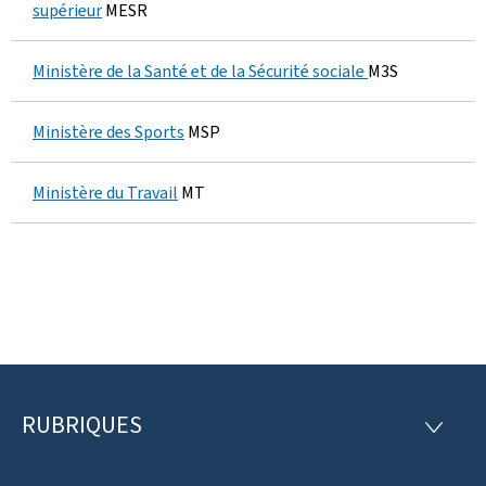
supérieur
MESR
0
Ministère de la Santé et de la Sécurité sociale
M3S
Ministère des Sports
MSP
Ministère du Travail
MT
RUBRIQUES
P
R
U
i
B