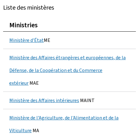
N
Liste des ministères
o
Ministries
m
Ministère d'État
ME
b
r
Ministère des Affaires étrangères et européennes, de la
e
Défense, de la Coopération et du Commerce
d
extérieur
MAE
e
Ministère des Affaires intérieures
MAINT
m
i
Ministère de l'Agriculture, de l'Alimentation et de la
n
Viticulture
MA