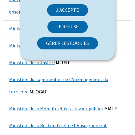
c
J'ACCEPTE
ensemble et de l’Accueil
MFSVA
h
JE REFUSE
Ministère des Finances
MFIN
é
s
GÉRER LES COOKIES
Ministère de la Fonction publique
MFP
:
Ministère de la Justice
MJUST
0
p
Ministère du Logement et de l'Aménagement du
a
territoire
MLOGAT
r
Ministère de la Mobilité et des Travaux publics
MMTP
m
Ministère de la Recherche et de l'Enseignement
i