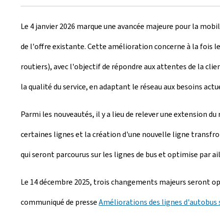
r
Le 4 janvier 2026 marque une avancée majeure pour la mobil
é
de l'offre existante. Cette amélioration concerne à la foi
e
routiers), avec l'objectif de répondre aux attentes de la clie
l
la qualité du service, en adaptant le réseau aux besoins actu
e
Parmi les nouveautés, il y a lieu de relever une extension d
certaines lignes et la création d'une nouvelle ligne transf
qui seront parcourus sur les lignes de bus et optimise par aill
Le 14 décembre 2025, trois changements majeurs seront opér
communiqué de presse
Améliorations des lignes d'autobus 