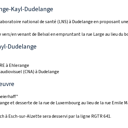
lange-Kayl-Dudelange
aboratoire national de santé (LNS) à Dudelange en proposant une 
e vers/en venant de Belval en empruntant la rue Large au lieu du b
ayl-Dudelange
ARE à Ehlerange
l'audiovisuel (CNA) à Dudelange
leuvre
eierhaff
"
lange et desserte de la rue de Luxembourg au lieu de la rue Emile M
sch à Esch-sur-Alzette sera desservi par la ligne RGTR 641.