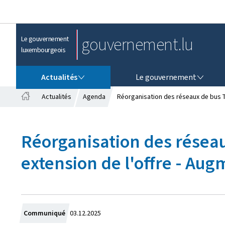
gouvernement.lu
Le gouvernement
luxembourgeois
ACTUALITÉS
LE GOUVERNEMENT
Actualités
Le gouvernement
Actualités
Agenda
Réorganisation des réseaux de bus T
A
c
c
Réorganisation des réseau
u
e
extension de l'offre - Au
i
l
C
Communiqué
03.12.2025