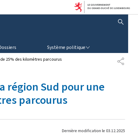
AFFICHER / MASQUER LA RECHERCHE
SYSTÈME POLITIQUE
Dossiers
Système politique
n de 25% des kilomètres parcourus
P
A
R
T
la région Sud pour une
A
G
tres parcourus
E
Dernière modification le
03.12.2025