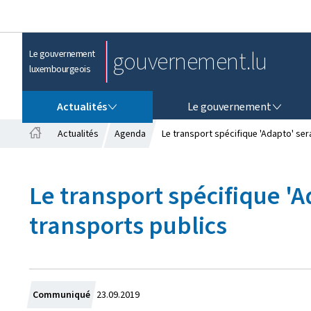
gouvernement.lu
Le gouvernement
luxembourgeois
ACTUALITÉS
LE GOUVERNEMENT
Actualités
Le gouvernement
Actualités
Agenda
Le transport spécifique 'Adapto' ser
A
c
c
Le transport spécifique 'A
u
e
transports publics
i
l
C
Communiqué
23.09.2019