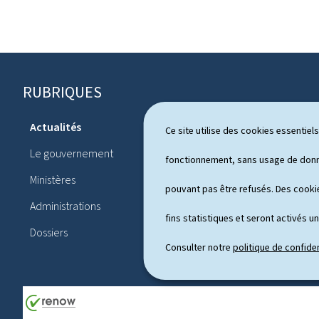
RUBRIQUES
P
i
Actualités
Ce site utilise des cookies essentie
Système pol
e
Le gouvernement
Publication
fonctionnement, sans usage de donné
d
Ministères
Conférences
pouvant pas être refusés. Des cookie
d
Administrations
Agenda
e
fins statistiques et seront activés u
Dossiers
p
Consulter notre
politique de confiden
a
g