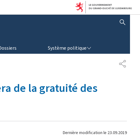
AFFICHER / MASQUER LA RECHERCHE
SYSTÈME POLITIQUE
Dossiers
Système politique
P
A
R
T
ra de la gratuité des
A
G
E
Dernière modification le
23.09.2019