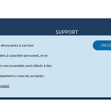
SUPPORT
Contact
J'ACC
ls nécessaires à son bon
itique
Plan du site
s
es à caractère personnel, et ne
À propos du site
 de presse en vidéo
s non essentiels sont utilisés à des
Aspects légaux
niquement si vous les acceptez.
Déclaration d'accessibilité
tialité
.
Gestion des cookies