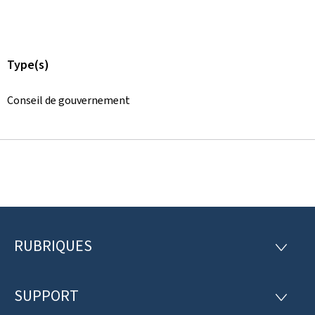
Type(s)
Conseil de gouvernement
RUBRIQUES
P
R
U
i
B
R
SUPPORT
e
S
I
U