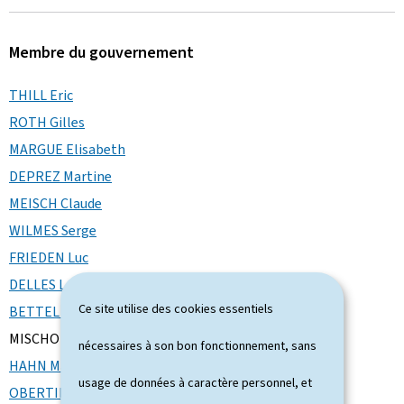
r
Membre du gouvernement
é
e
THILL Eric
ROTH Gilles
l
MARGUE Elisabeth
e
DEPREZ Martine
MEISCH Claude
WILMES Serge
FRIEDEN Luc
DELLES Lex
Ce site utilise des cookies essentiels
BETTEL Xavier
MISCHO Georges
nécessaires à son bon fonctionnement, sans
HAHN Max
usage de données à caractère personnel, et
OBERTIN Stéphanie