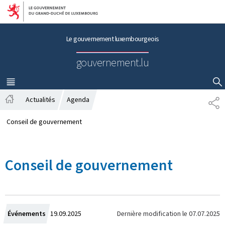
Aller au menu principal
Aller au contenu
Le gouvernement luxembourgeois
gouvernement.lu
MENU
PRINCIPAL
AFFICHER / MASQUER LA RECHERCHE
Actualités
Agenda
P
A
A
c
R
Conseil de gouvernement
c
T
u
A
e
G
Conseil de gouvernement
i
E
l
C
Dernière modification le
07.07.2025
Événements
19.09.2025