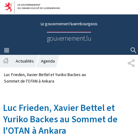
Aller au menu principal
Aller au contenu
Le gouvernement luxembourgeois
gouvernement.lu
MENU
PRINCIPAL
AFFICHER / MASQUER LA RECHERCHE
Actualités
Agenda
P
A
A
c
R
Luc Frieden, Xavier Bettel et Yuriko Backes au
c
T
Sommet de l'OTAN à Ankara
u
A
e
G
i
E
Luc Frieden, Xavier Bettel et
l
Yuriko Backes au Sommet de
l'OTAN à Ankara