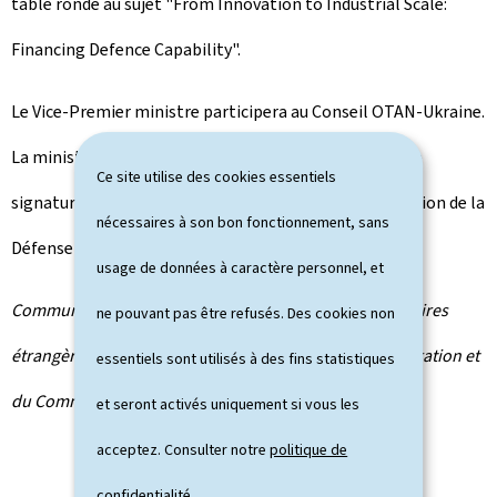
table ronde au sujet "
From Innovation to Industrial Scale:
Financing Defence Capability
".
Le Vice-Premier ministre participera au Conseil OTAN-Ukraine.
La ministre de la Défense assistera à une cérémonie de
Ce site utilise des cookies essentiels
signature d'initiatives multinationales avec participation de la
nécessaires à son bon fonctionnement, sans
Défense luxembourgeoise.
usage de données à caractère personnel, et
Communiqué par le ministère d'État, ministère des Affaires
ne pouvant pas être refusés. Des cookies non
étrangères et européennes, de la Défense, de la Coopération et
essentiels sont utilisés à des fins statistiques
du Commerce extérieur et la Direction de la défense
et seront activés uniquement si vous les
acceptez. Consulter notre
politique de
confidentialité
.