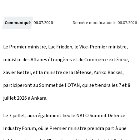
C
Dernière modification le
06.07.2026
Communiqué
06.07.2026
r
Le Premier ministre, Luc Frieden, le Vice-Premier ministre,
é
ministre des Affaires étrangères et du Commerce extérieur,
e
Xavier Bettel, et la ministre de la Défense, Yuriko Backes,
l
participeront au Sommet de l'OTAN, qui se tiendra les 7 et 8
e
juillet 2026 à Ankara.
Le 7 juillet, aura également lieu le
NATO Summit Defence
Industry Forum
, où le Premier ministre prendra part à une