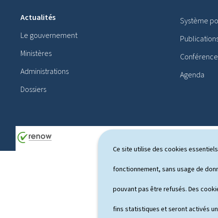
i
Actualités
Système pol
e
Le gouvernement
Publication
d
Ministères
Conférences
d
Administrations
Agenda
e
Dossiers
p
a
g
e
Ce site utilise des cookies essentie
fonctionnement, sans usage de donné
pouvant pas être refusés. Des cookie
fins statistiques et seront activés u