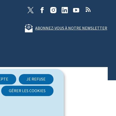
T
F
I
L
Y
R
w
a
n
i
o
S
i
c
s
n
u
S
t
e
t
k
t
ABONNEZ-VOUS À NOTRE NEWSLETTER
t
b
a
e
u
e
o
g
d
b
r
o
r
I
e
k
a
n
m
EPTE
JE REFUSE
GÉRER LES COOKIES