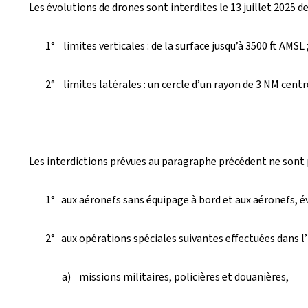
Les évolutions de drones sont interdites le 13 juillet 2025
é
e
1° limites verticales : de la surface jusqu’à 3500 ft AMSL 
l
2° limites latérales : un cercle d’un rayon de 3 NM centr
e
Les interdictions prévues au paragraphe précédent ne sont p
1° aux aéronefs sans équipage à bord et aux aéronefs, évolu
2° aux opérations spéciales suivantes effectuées dans l’i
a) missions militaires, policières et douanières,