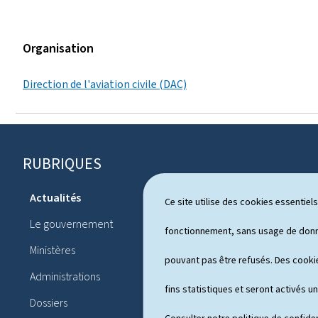
Organisation
Direction de l'aviation civile (DAC)
RUBRIQUES
P
i
Actualités
Ce site utilise des cookies essentie
Système pol
e
Le gouvernement
Publication
fonctionnement, sans usage de donné
d
Ministères
Conférences
pouvant pas être refusés. Des cookie
d
Administrations
Agenda
e
fins statistiques et seront activés u
Dossiers