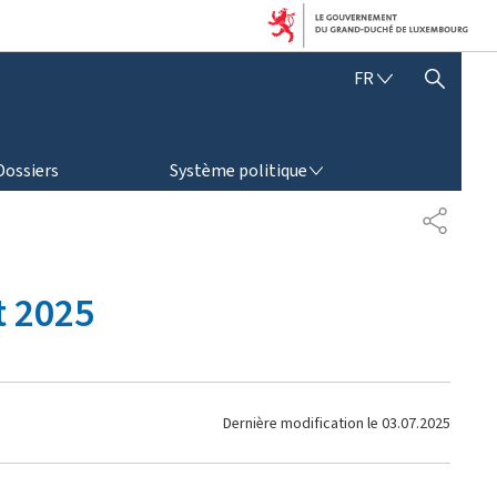
F
FR
AFFICHER / MASQUER LA RECHERCHE
R
A
N
SYSTÈME POLITIQUE
Ç
Dossiers
Système politique
A
I
P
S
A
R
T
t 2025
A
G
E
Dernière modification le
03.07.2025