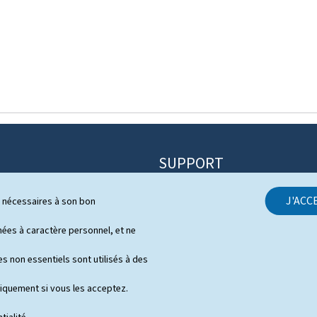
SUPPORT
Contact
J'ACC
ls nécessaires à son bon
itique
Plan du site
s
es à caractère personnel, et ne
À propos du site
 de presse en vidéo
s non essentiels sont utilisés à des
Aspects légaux
niquement si vous les acceptez.
Déclaration d'accessibilité