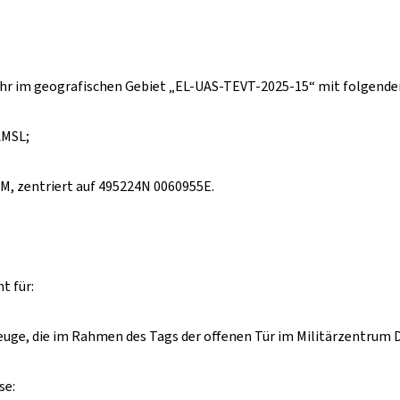
00 Uhr im geografischen Gebiet „EL-UAS-TEVT-2025-15“ mit folgen
AMSL;
M, zentriert auf 495224N 0060955E.
t für:
, die im Rahmen des Tags der offenen Tür im Militärzentrum D
se: