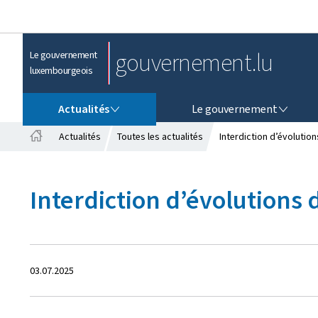
gouvernement.lu
Le gouvernement
luxembourgeois
ACTUALITÉS
LE GOUVERNEMENT
Actualités
Le gouvernement
Actualités
Toutes les actualités
Interdiction d’évolution
A
c
c
Interdiction d’évolutions 
u
e
i
l
C
03.07.2025
r