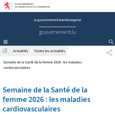
Aller au menu principal
Aller au contenu
Le gouvernement luxembourgeois
gouvernement.lu
MENU
PRINCIPAL
AFFICHER / MASQUER LA RECHERCHE
Actualités
Toutes les actualités
P
A
A
c
R
Semaine de la Santé de la femme 2026 : les maladies
c
T
cardiovasculaires
u
A
e
G
i
E
Semaine de la Santé de la
l
femme 2026 : les maladies
cardiovasculaires