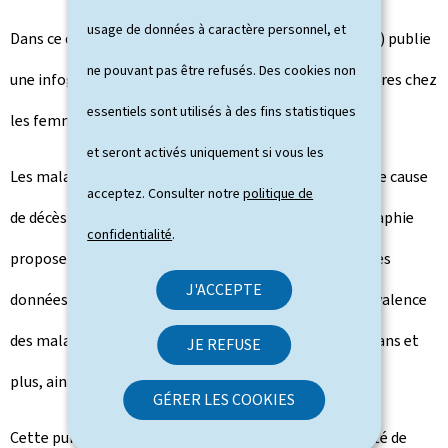
usage de données à caractère personnel, et
Dans ce contexte, l'Observatoire de la Santé (ObSanté) publie
ne pouvant pas être refusés. Des cookies non
une infographie consacrée aux maladies cardiovasculaires chez
essentiels sont utilisés à des fins statistiques
les femmes au Luxembourg.
et seront activés uniquement si vous les
Les maladies cardiovasculaires constituent la deuxième cause
acceptez. Consulter notre
politique de
de décès dans la population féminine du pays. L'infographie
confidentialité
.
propose un aperçu de cette problématique à travers des
J'ACCEPTE
données sur la mortalité, les facteurs de risque, la prévalence
des maladies cardiovasculaires chez les femmes de 45 ans et
JE REFUSE
plus, ainsi que les enjeux liés à la multimorbidité.
GÉRER LES COOKIES
Cette publication s'inscrit dans la mission de l'ObSanté de