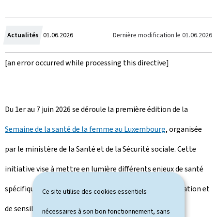
C
Dernière modification le
01.06.2026
Actualités
01.06.2026
r
[an error occurred while processing this directive]
é
e
Du 1er au 7 juin 2026 se déroule la première édition de la
l
Semaine de la santé de la femme au Luxembourg
, organisée
e
par le ministère de la Santé et de la Sécurité sociale. Cette
initiative vise à mettre en lumière différents enjeux de santé
spécifiques aux femmes à travers des actions d'information et
Ce site utilise des cookies essentiels
de sensibilisation.
nécessaires à son bon fonctionnement, sans