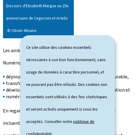
Discours d'Elisabeth Margue au 25e
anniversaire de Cegecom et Artelis
© Olivier Minaire
Ce site utilise des cookies essentiels
Les ambitions de l'Europe dans le cadre de la Décennie
nécessaires à son bon fonctionnement, sans
Numérique 2030 sont claires :
usage de données à caractère personnel, et
déployer une infrastructure numérique sécurisée et durable,
transformer numériquement les entreprises,
ne pouvant pas être refusés. Des cookies non
développer les compétences numériques de la population et
numériser les services publics.
essentiels sont utilisés à des fins statistiques
et seront activés uniquement si vous les
En regardant vers l'avenir, les défis et les opportunités
acceptez. Consulter notre
politique de
incluent l'intelligence artificielle, la communication
confidentialité
.