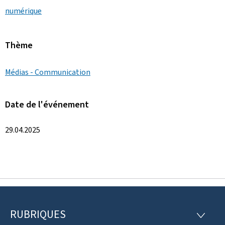
numérique
Thème
Médias - Communication
Date de l'événement
29.04.2025
RUBRIQUES
P
R