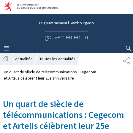
Aller au menu principal
Aller au contenu
Le gouvernement luxembourgeois
gouvernement.lu
MENU
PRINCIPAL
AFFICHER / MASQUER LA RECHERCHE
Actualités
Toutes les actualités
P
A
A
c
R
Un quart de siècle de télécommunications : Cegecom
c
T
et Artelis célèbrent leur 25e anniversaire
u
A
e
G
i
E
Un quart de siècle de
l
télécommunications : Cegecom
et Artelis célèbrent leur 25e