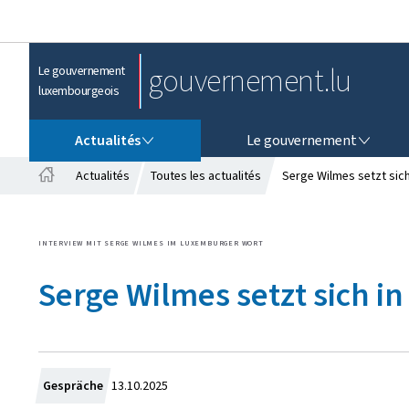
gouvernement.lu
Le gouvernement
luxembourgeois
ACTUALITÉS
LE GOUVERNEMENT
Actualités
Le gouvernement
Actualités
Toutes les actualités
Serge Wilmes setzt sich 
A
c
c
INTERVIEW MIT SERGE WILMES IM LUXEMBURGER WORT
u
e
Serge Wilmes setzt sich in
i
l
C
Gespräche
13.10.2025