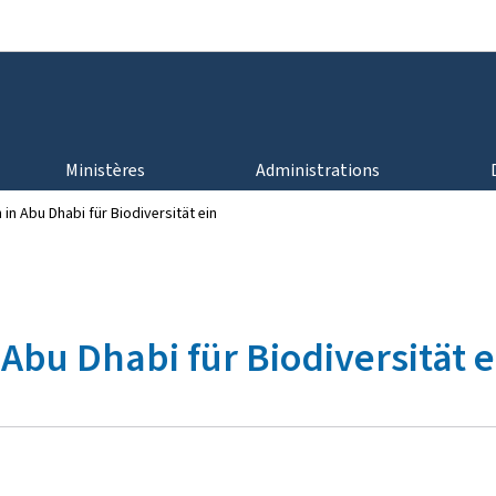
Aller au menu principal
Aller au contenu
Ministères
Administrations
in Abu Dhabi für Biodiversität ein
 Abu Dhabi für Biodiversität e