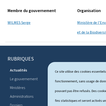
Membre du gouvernement
Organisation
WILMES Serge
Ministère de l’En
et de la Biodivers
RUBRIQUES
P
i
Actualités
Ce site utilise des cookies essentie
Système pol
e
Le gouvernement
Publication
fonctionnement, sans usage de donné
d
Ministères
Conférences
pouvant pas être refusés. Des cookie
d
Administrations
Agenda
e
fins statistiques et seront activés u
Dossiers