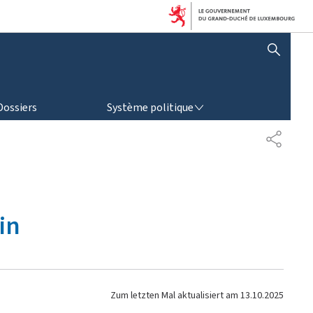
AFFICHER / MASQUER LA RECHERCHE
SYSTÈME POLITIQUE
Dossiers
Système politique
T
E
I
L
E
N
in
Zum letzten Mal aktualisiert am
13.10.2025