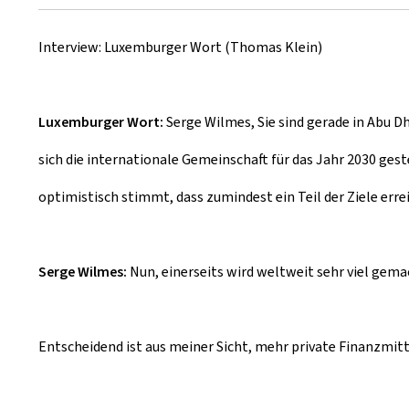
r
Interview: Luxemburger Wort (Thomas Klein)
é
e
Luxemburger Wort:
Serge Wilmes, Sie sind gerade in Abu Dh
l
sich die internationale Gemeinschaft für das Jahr 2030 geste
e
optimistisch stimmt, dass zumindest ein Teil der Ziele err
Serge Wilmes:
Nun, einerseits wird weltweit sehr viel gema
Entscheidend ist aus meiner Sicht, mehr private Finanzmitte