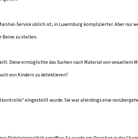
rshal-Service üblich ist, in Luxemburg komplizierter. Aber nur weil
 Beine zu stellen.
ellt. Diese ermöglichte das Suchen nach Material von sexuellem M
auch von Kindern zu detektieren?
Chatkontrolle" eingestellt wurde. Sie war allerdings eine vorübe
n Pädokriminalität ergriffen. So wurde am Dienstag in der Cham