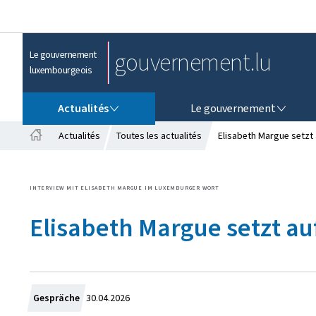
gouvernement.lu
Le gouvernement
luxembourgeois
ACTUALITÉS
LE GOUVERNEMENT
Actualités
Le gouvernement
Actualités
Toutes les actualités
Elisabeth Margue setzt 
A
c
c
INTERVIEW MIT ELISABETH MARGUE IM LUXEMBURGER WORT
u
e
Elisabeth Margue setzt auf
i
l
C
Gespräche
30.04.2026