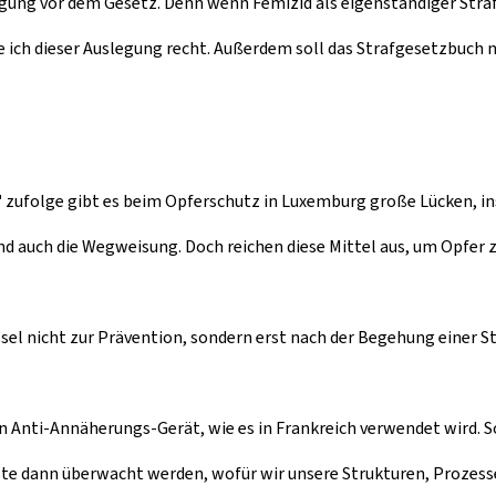
tigung vor dem Gesetz. Denn wenn Femizid als eigenständiger Str
 ich dieser Auslegung recht. Außerdem soll das Strafgesetzbuch ne
" zufolge gibt es beim Opferschutz in Luxemburg große Lücken, i
nd auch die Wegweisung. Doch reichen diese Mittel aus, um Opfer 
l nicht zur Prävention, sondern erst nach der Begehung einer St
n Anti-Annäherungs-Gerät, wie es in Frankreich verwendet wird. S
ste dann überwacht werden, wofür wir unsere Strukturen, Prozes