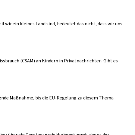
 wir ein kleines Land sind, bedeutet das nicht, dass wir uns
issbrauch (CSAM) an Kindern in Privatnachrichten. Gibt es
rgehende Maßnahme, bis die EU-Regelung zu diesem Thema
ber über ein Gesetzesprojekt abgestimmt, das es der