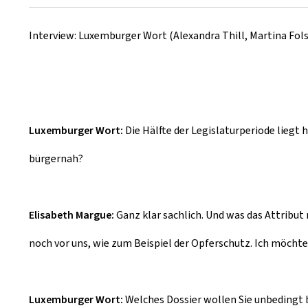
r
Interview: Luxemburger Wort (Alexandra Thill, Martina Fols
é
e
l
e
Luxemburger Wort:
Die Hälfte der Legislaturperiode liegt 
bürgernah?
Elisabeth Margue:
Ganz klar sachlich. Und was das Attribu
noch vor uns, wie zum Beispiel der Opferschutz. Ich möcht
Luxemburger Wort:
Welches Dossier wollen Sie unbedingt 