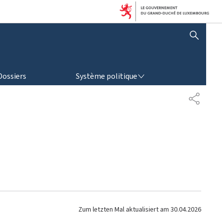
AFFICHER / MASQUER LA RECHERCHE
SYSTÈME POLITIQUE
Dossiers
Système politique
T
E
I
L
E
N
Zum letzten Mal aktualisiert am
30.04.2026