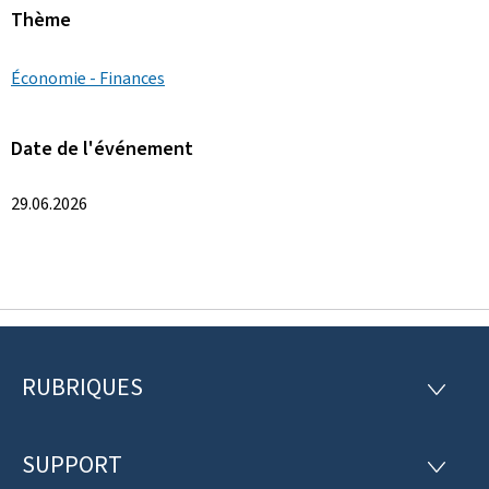
Thème
Économie - Finances
Date de l'événement
29.06.2026
RUBRIQUES
P
R
U
i
B
R
SUPPORT
e
S
I