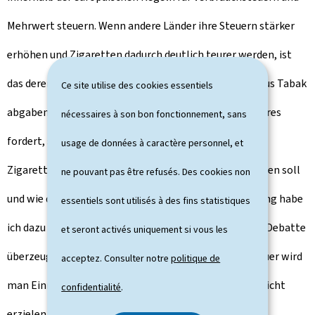
Mehrwert steuern. Wenn andere Länder ihre Steuern stärker
erhöhen und Zigaretten dadurch deutlich teurer werden, ist
das deren Entscheidung. Auf rund 1,5 Milliarden Euro aus Tabak
Ce site utilise des cookies essentiels
abgaben können wir nicht verzichten. Wer etwas anderes
nécessaires à son bon fonctionnement, sans
fordert, sollte auch öffentlich sagen, wie viel die
usage de données à caractère personnel, et
Zigarettenpackung für den Konsumenten künftig kosten soll
ne pouvant pas être refusés. Des cookies non
und wie diese Einnahmen ersetzt werden sollen. Bislang habe
essentiels sont utilisés à des fins statistiques
ich dazu weder im Parlament noch in der öffentlichen Debatte
et seront activés uniquement si vous les
überzeugende Vorschläge gehört. Mit einer Zuckersteuer wird
acceptez. Consulter notre
politique de
man Einnahmen in dieser Größenordnung jedenfalls nicht
confidentialité
.
erzielen.