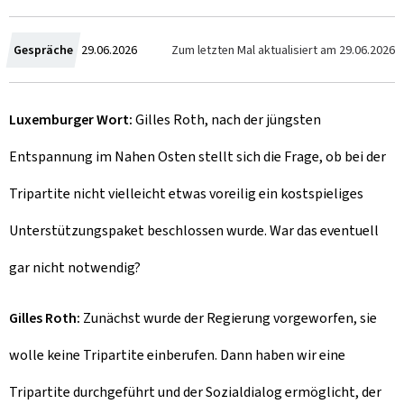
C
Zum letzten Mal aktualisiert am
29.06.2026
Gespräche
29.06.2026
r
Luxemburger Wort:
Gilles Roth, nach der jüngsten
é
Entspannung im Nahen Osten stellt sich die Frage, ob bei der
e
Tripartite nicht vielleicht etwas voreilig ein kostspieliges
l
Unterstützungspaket beschlossen wurde. War das eventuell
e
gar nicht notwendig?
Gilles Roth:
Zunächst wurde der Regierung vorgeworfen, sie
wolle keine Tripartite einberufen. Dann haben wir eine
Tripartite durchgeführt und der Sozialdialog ermöglicht, der