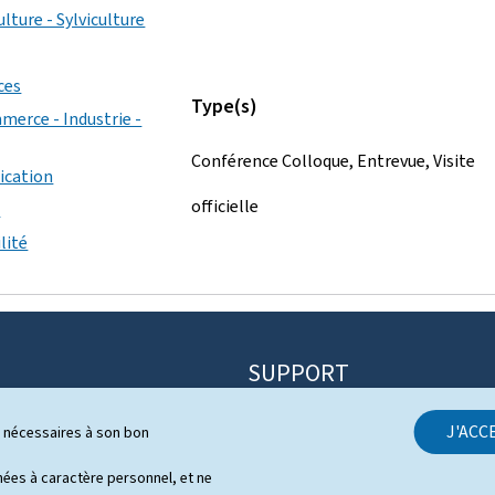
ulture - Sylviculture
ces
Type(s)
merce - Industrie -
Conférence Colloque, Entrevue, Visite
ication
officielle
s
lité
SUPPORT
Contact
J'ACC
ls nécessaires à son bon
itique
Plan du site
s
es à caractère personnel, et ne