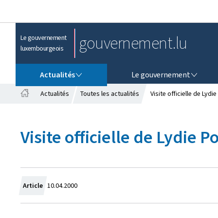
gouvernement.lu
Le gouvernement
luxembourgeois
ACTUALITÉS
LE GOUVERNEMENT
Actualités
Le gouvernement
Actualités
Toutes les actualités
Visite officielle de Lyd
A
c
c
Visite officielle de Lydie 
u
e
i
l
C
Article
10.04.2000
r