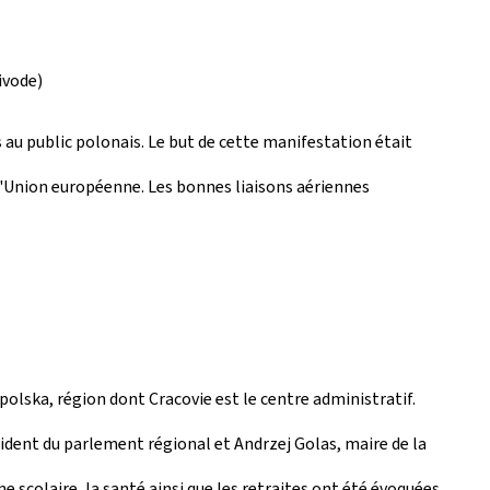
ivode)
és au public polonais. Le but de cette manifestation était
'Union européenne. Les bonnes liaisons aériennes
polska, région dont Cracovie est le centre administratif.
dent du parlement régional et Andrzej Golas, maire de la
e scolaire, la santé ainsi que les retraites ont été évoquées.