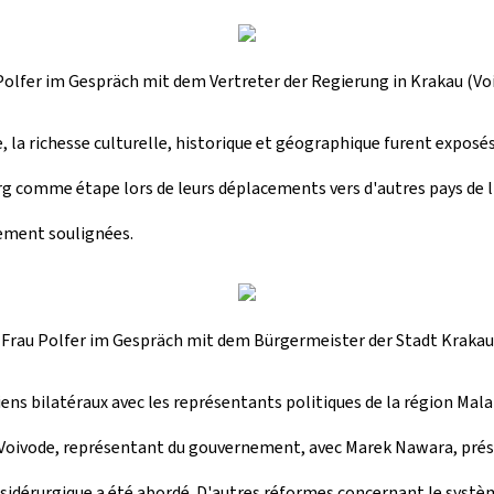
Polfer im Gespräch mit dem Vertreter der Regierung in Krakau (Vo
que, la richesse culturelle, historique et géographique furent expos
g comme étape lors de leurs déplacements vers d'autres pays de l
lement soulignées.
Frau Polfer im Gespräch mit dem Bürgermeister der Stadt Krakau
ens bilatéraux avec les représentants politiques de la région Mala
 Voivode, représentant du gouvernement, avec Marek Nawara, prési
rie sidérurgique a été abordé. D'autres réformes concernant le systèm