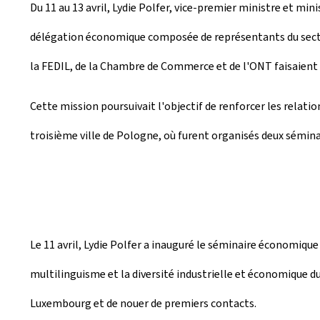
Du 11 au 13 avril, Lydie Polfer, vice-premier ministre et m
é
délégation économique composée de représentants du secteur 
e
la FEDIL, de la Chambre de Commerce et de l'ONT faisaient 
l
e
Cette mission poursuivait l'objectif de renforcer les rela
troisième ville de Pologne, où furent organisés deux sémin
Le 11 avril, Lydie Polfer a inauguré le séminaire économiqu
multilinguisme et la diversité industrielle et économique du
Luxembourg et de nouer de premiers contacts.