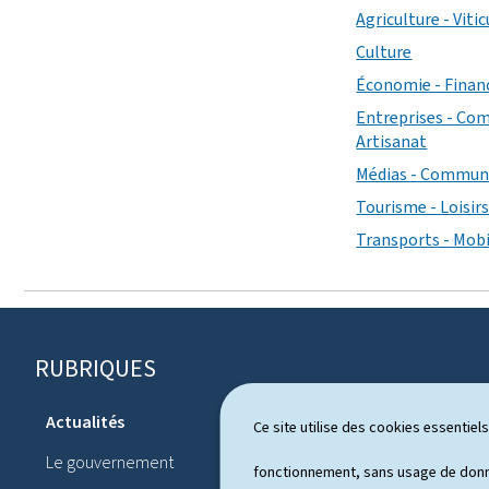
Agriculture - Vitic
Culture
Économie - Finan
Entreprises - Com
Artisanat
Médias - Commun
Tourisme - Loisir
Transports - Mobi
RUBRIQUES
P
i
Actualités
Ce site utilise des cookies essentie
Système pol
e
Le gouvernement
Publication
fonctionnement, sans usage de donné