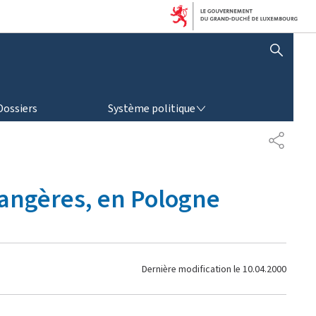
AFFICHER / MASQUER LA RECHERCHE
SYSTÈME POLITIQUE
Dossiers
Système politique
P
A
R
T
étrangères, en Pologne
A
G
E
Dernière modification le
10.04.2000