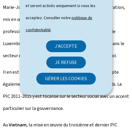
et seront activés uniquement si vous les
Marie-Josée Jacobs a expliqué que le PIC de la 3e génération,
acceptez. Consulter notre
politique de
mis en œuvre depuis 2011, est ciblé sur la qualification
confidentialité
.
professionnelle des populations. Elle a aussi noté que le
Luxembourg est chef de file des bailleurs au Cap-Vert dans le
J'ACCEPTE
secteur éducation, formation professionnelle et emploi.
JE REFUSE
Il en est de même pour le Laos, où le Luxembourg compte
GÉRER LES COOKIES
également parmi les plus importants bailleurs de fonds. Le
PIC 2011-2015 y est focalisé sur le secteur social avec un accent
particulier sur la gouvernance.
Au
Vietnam
, la mise en œuvre du troisième et dernier PIC