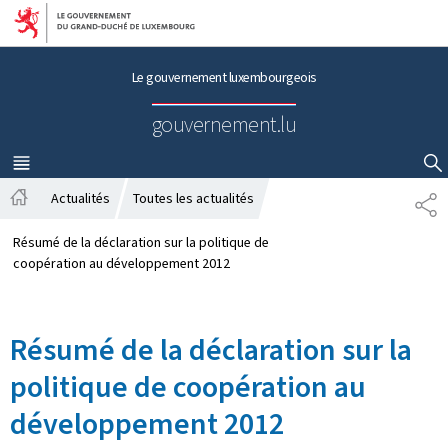
Aller au menu principal
Aller au contenu
Le gouvernement luxembourgeois
gouvernement.lu
MENU
PRINCIPAL
AFFICHER / MASQUER LA RECHERCHE
Actualités
Toutes les actualités
P
A
A
c
R
Résumé de la déclaration sur la politique de
c
T
coopération au développement 2012
u
A
e
G
i
E
Résumé de la déclaration sur la
l
politique de coopération au
développement 2012