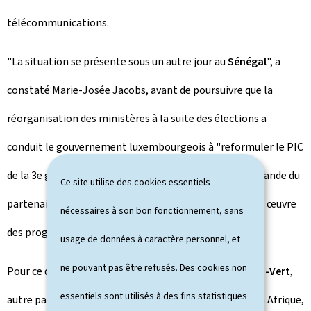
télécommunications.
"La situation se présente sous un autre jour au
Sénégal
", a
constaté Marie-Josée Jacobs, avant de poursuivre que la
réorganisation des ministères à la suite des élections a
conduit le gouvernement luxembourgeois à "reformuler le PIC
de la 3e génération" sur base d’une implication plus grande du
Ce site utilise des cookies essentiels
partenaire au niveau de la formulation et de la mise en œuvre
nécessaires à son bon fonctionnement, sans
des programmes.
usage de données à caractère personnel, et
ne pouvant pas être refusés. Des cookies non
Pour ce qui est de la coopération bilatérale avec le
Cap-Vert
,
essentiels sont utilisés à des fins statistiques
autre pays cible de la coopération luxembourgeoise en Afrique,