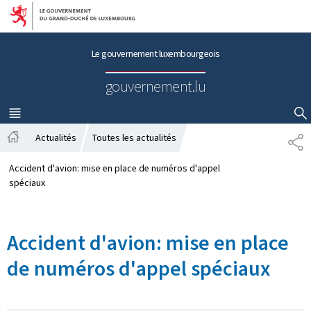
Aller au menu principal
Aller au contenu
Le gouvernement luxembourgeois
gouvernement.lu
MENU
PRINCIPAL
AFFICHER / MASQUER LA RECHERCHE
Actualités
Toutes les actualités
P
A
A
c
R
Accident d'avion: mise en place de numéros d'appel
c
T
spéciaux
u
A
e
G
i
E
Accident d'avion: mise en place
l
de numéros d'appel spéciaux