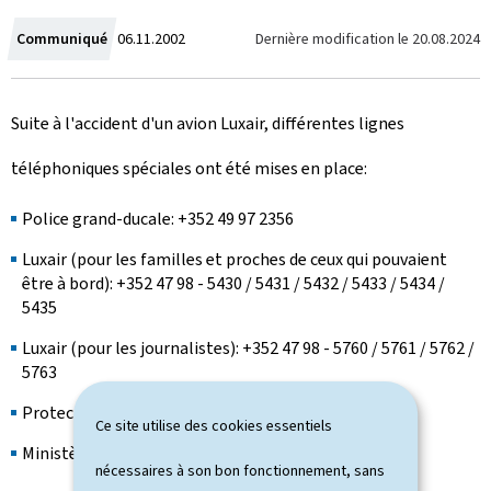
C
Dernière modification le
20.08.2024
Communiqué
06.11.2002
r
Suite à l'accident d'un avion Luxair, différentes lignes
é
téléphoniques spéciales ont été mises en place:
e
l
Police grand-ducale: +352 49 97 2356
Luxair (pour les familles et proches de ceux qui pouvaient
e
être à bord): +352 47 98 - 5430 / 5431 / 5432 / 5433 / 5434 /
5435
Luxair (pour les journalistes): +352 47 98 - 5760 / 5761 / 5762 /
5763
Protection civile: +352 49 77 12
Ce site utilise des cookies essentiels
Ministère des Affaires étrangères: +352 478 24 66
nécessaires à son bon fonctionnement, sans