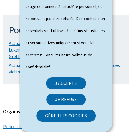
usage de données à caractère personnel, et
ne pouvant pas être refusés. Des cookies non
Pour en savoir plus
essentiels sont utilisés à des fins statistiques
et seront activés uniquement si vous les
Actualité du 6 novembre: Accident d'avion au
Luxembourg: conférence de presse des ministres
acceptez. Consulter notre
politique de
Grethen et Wolter
Actualité du 7 novembre: Encadrement des familles des
confidentialité
.
victimes
J'ACCEPTE
JE REFUSE
Organisation
GÉRER LES COOKIES
Police Lëtzebuerg