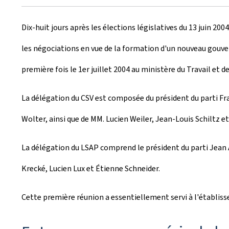
r
Dix-huit jours après les élections législatives du 13 juin 20
é
les négociations en vue de la formation d'un nouveau gouve
e
première fois le 1er juillet 2004 au ministère du Travail et d
l
e
La délégation du CSV est composée du président du parti F
Wolter, ainsi que de MM. Lucien Weiler, Jean-Louis Schiltz e
La délégation du LSAP comprend le président du parti Jea
Krecké, Lucien Lux et Étienne Schneider.
Cette première réunion a essentiellement servi à l'établissem