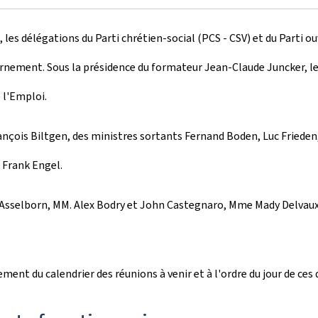
04, les délégations du Parti chrétien-social (PCS - CSV) et du Part
rnement. Sous la présidence du formateur Jean-Claude Juncker, les
e l'Emploi.
rançois Biltgen, des ministres sortants Fernand Boden, Luc Fried
t Frank Engel.
n Asselborn, MM. Alex Bodry et John Castegnaro, Mme Mady Delvau
ent du calendrier des réunions à venir et à l'ordre du jour de ces 