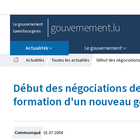
gouvernement.lu
Le gouvernement
luxembourgeois
ACTUALITÉS
LE GOUVERNEMENT
Actualités
Le gouvernement
Actualités
Toutes les actualités
Début des négociations 
A
c
c
Début des négociations de 
u
e
formation d'un nouveau 
i
l
C
Communiqué
01.07.2004