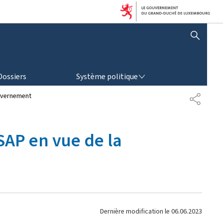
AFFICHER / MASQUER LA RECHERCHE
SYSTÈME POLITIQUE
Dossiers
Système politique
ouvernement
P
A
R
T
LSAP en vue de la
A
G
E
Dernière modification le
06.06.2023