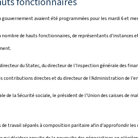
auts fonctionnaires
u gouvernement avaient été programmées pour les mardi 6 et mercr
n nombre de hauts fonctionnaires, de représentants d'instances et 
ement.
directeur du Statec, du directeur de l'Inspection générale des fina
s contributions directes et du directeur de l'Administration de l
ale de la Sécurité sociale, le président de l'Union des caisses de m
de travail séparés à composition paritaire afin d'approfondir les d
 qui décidera ensuite de la poursuite des négociations en plénière