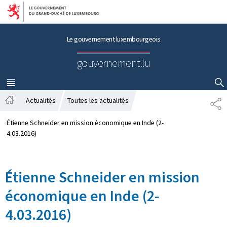
Aller au menu principal
Aller au contenu
Le gouvernement luxembourgeois
gouvernement.lu
MENU
PRINCIPAL
AFFICHER / MASQUER LA RECHERCHE
Actualités
Toutes les actualités
P
A
A
c
R
Étienne Schneider en mission économique en Inde (2-
c
T
4.03.2016)
u
A
e
G
i
E
Étienne Schneider en mission
l
économique en Inde (2-
4.03.2016)