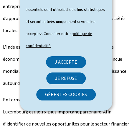
entreprises luxembourgeoises d’entrer en contact ou
essentiels sont utilisés à des fins statistiques
d’approfondir leurs relations commerciales avec des sociétés
et seront activés uniquement si vous les
locales.
acceptez. Consulter notre
politique de
confidentialité
.
L’Inde est le pays asiatique avec la plus forte croissance
économique, dépassant celle de la Chine en 2015. La banque
J'ACCEPTE
mondiale prévoit pour l'Inde en 2015-16 un taux de croissance
JE REFUSE
autour de 7,3%.
GÉRER LES COOKIES
En termes d'investissements directs étrangers, le
e
Luxembourg est le 16
plus important partenaire. Afin
d’identifier de nouvelles opportunités pour le secteur financier