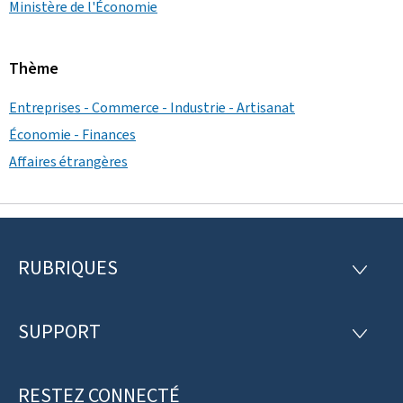
Ministère de l'Économie
Thème
Entreprises - Commerce - Industrie - Artisanat
Économie - Finances
Affaires étrangères
RUBRIQUES
P
R
U
i
B
R
SUPPORT
e
S
I
U
Q
d
P
U
P
RESTEZ CONNECTÉ
E