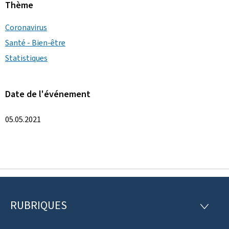
Thème
Coronavirus
Santé - Bien-être
Statistiques
Date de l'événement
05.05.2021
RUBRIQUES
P
R
U
i
B