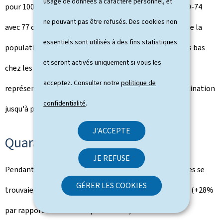
usage de données à caractère personnel, et
pour 100.000 habitants suivi par la tranche d'âge des 60-74
ne pouvant pas être refusés. Des cookies non
avec 77 cas pour 100.000 habitants. Comparé au reste de la
essentiels sont utilisés à des fins statistiques
population, on observe un taux d'incidence 2,5 fois plus bas
et seront activés uniquement si vous les
chez les personnes de 60 ans et plus. Cette catégorie
acceptez. Consulter notre
politique de
représentait la cible principale de la campagne de vaccination
confidentialité
.
jusqu'à présent.
J'ACCEPTE
Quarantaines et isolements
JE REFUSE
Pendant la semaine du 26 avril au 2 mai, 2.734 personnes se
GÉRER LES COOKIES
trouvaient en isolement (-4%) et 3.641 en quarantaine (+28%
par rapport à la semaine précédente).