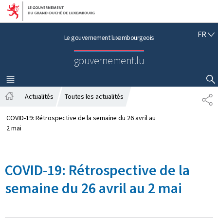
Aller au menu principal
Aller au contenu
F
FR
Le gouvernement luxembourgeois
R
A
gouvernement.lu
N
Ç
A
MENU
PRINCIPAL
AFFICHER / MASQUER LA RECHERCHE
I
Actualités
Toutes les actualités
P
S
A
A
c
R
COVID-19: Rétrospective de la semaine du 26 avril au
c
T
2 mai
u
A
e
G
i
E
COVID-19: Rétrospective de la
l
semaine du 26 avril au 2 mai