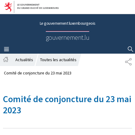
Aller au menu principal
Aller au contenu
Le gouvernement luxembourgeois
gouvernement.lu
MENU
PRINCIPAL
AFFICHER / MASQUER LA RECHERCHE
Actualités
Toutes les actualités
P
A
A
c
R
Comité de conjoncture du 23 mai 2023
c
T
u
A
e
G
Comité de conjoncture du 23 mai
i
E
l
2023