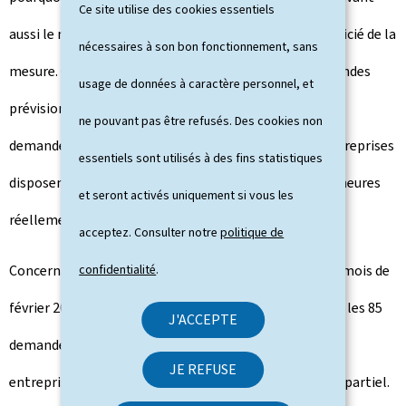
Ce site utilise des cookies essentiels
aussi le nombre de salariés ayant effectivement bénéficié de la
nécessaires à son bon fonctionnement, sans
mesure. Ce bilan pourra se faire 3 mois après les demandes
usage de données à caractère personnel, et
prévisionnelles faites en amont. En effet, une fois une
ne pouvant pas être refusés. Des cookies non
demande prévisionnelle avisée favorablement, les entreprises
essentiels sont utilisés à des fins statistiques
disposent de 2 mois pour introduire un décompte des heures
et seront activés uniquement si vous les
réellement chômées auprès de l'ADEM.
acceptez. Consulter notre
politique de
confidentialité
.
Concernant les demandes de chômage partiel pour le mois de
février 2023, avisées lors du Comité de janvier 2023, sur les 85
J'ACCEPTE
demandes prévisionnelles avisées favorablement, 52
JE REFUSE
entreprises ont effectivement eu recours au chômage partiel.