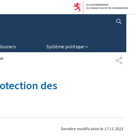
AFFICHER / MASQUER LA RECHERCHE
SYSTÈME POLITIQUE
Dossiers
Système politique
en
P
A
R
T
rotection des
A
G
E
Dernière modification le
17.11.2023