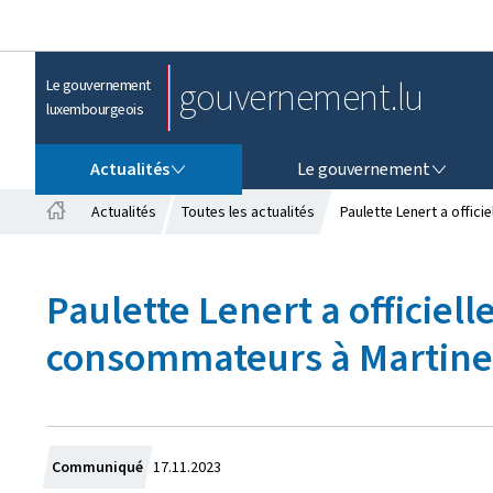
gouvernement.lu
Le gouvernement
luxembourgeois
ACTUALITÉS
LE GOUVERNEMENT
Actualités
Le gouvernement
Actualités
Toutes les actualités
Paulette Lenert a offic
A
c
c
Paulette Lenert a officiel
u
e
consommateurs à Martin
i
l
C
Communiqué
17.11.2023