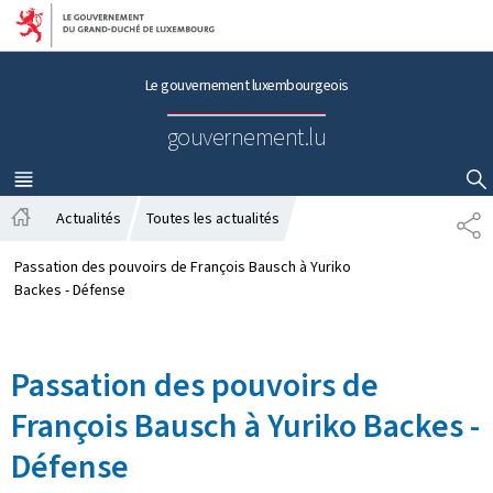
Aller au menu principal
Aller au contenu
Le gouvernement luxembourgeois
gouvernement.lu
MENU
PRINCIPAL
AFFICHER / MASQUER LA RECHERCHE
Actualités
Toutes les actualités
P
A
A
c
R
Passation des pouvoirs de François Bausch à Yuriko
c
T
Backes - Défense
u
A
e
G
i
E
Passation des pouvoirs de
l
François Bausch à Yuriko Backes -
Défense