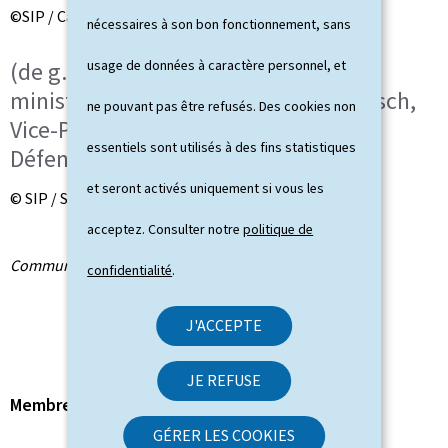
©SIP / Caroline Martin
nécessaires à son bon fonctionnement, sans
(de g. à dr.) Yuriko Backes, nouvelle
usage de données à caractère personnel, et
ministre de la Défense ; François Bausch,
ne pouvant pas être refusés. Des cookies non
Vice-Premier ministre, ministre de la
essentiels sont utilisés à des fins statistiques
Défense sortant
et seront activés uniquement si vous les
© SIP / Sophie Margue
acceptez. Consulter notre
politique de
Communiqué par la Direction de la défense
confidentialité
.
J'ACCEPTE
JE REFUSE
Membre du gouvernement
GÉRER LES COOKIES