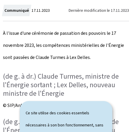
C
Dernière modification le
17.11.2023
Communiqué
17.11.2023
r
À l'issue d'une cérémonie de passation des pouvoirs le 17
é
novembre 2023, les compétences ministérielles de l'Énergie
e
sont passées de Claude Turmes à Lex Delles.
l
e
(de g. à dr.) Claude Turmes, ministre de
l'Énergie sortant ; Lex Delles, nouveau
ministre de l'Énergie
© SIP/Anthony Dehez
Ce site utilise des cookies essentiels
(de g. à dr.) Claude Turmes, ministre de
nécessaires à son bon fonctionnement, sans
l'Énergie sortant ; Lex Delles, nouveau