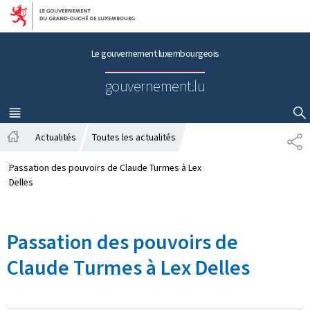
Aller au menu principal
Aller au contenu
Le gouvernement luxembourgeois
gouvernement.lu
MENU
PRINCIPAL
AFFICHER / MASQUER LA RECHERCHE
Actualités
Toutes les actualités
P
A
A
c
R
Passation des pouvoirs de Claude Turmes à Lex
c
T
Delles
u
A
e
G
i
E
Passation des pouvoirs de
l
Claude Turmes à Lex Delles