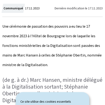
C
Dernière modification le
17.11.2023
Communiqué
17.11.2023
r
Une cérémonie de passation des pouvoirs a eu lieu le 17
é
novembre 2023 à l'Hôtel de Bourgogne lors de laquelle les
e
fonctions ministérielles de la Digitalisation sont passées des
l
mains de Marc Hansen à celles de Stéphanie Obertin, nommée
e
ministre de la Digitalisation.
(de g. à dr.) Marc Hansen, ministre délégué
à la Digitalisation sortant; Stéphanie
Obertin, nouvelle ministre de la
Digitalisation
Ce site utilise des cookies essentiels