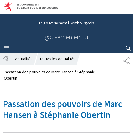
Aller au menu principal
Aller au contenu
Le gouvernement luxembourgeois
gouvernement.lu
MENU
PRINCIPAL
AFFICHER / MASQUER LA RECHERCHE
Actualités
Toutes les actualités
P
A
A
c
R
Passation des pouvoirs de Marc Hansen à Stéphanie
c
T
Obertin
u
A
e
G
i
E
Passation des pouvoirs de Marc
l
Hansen à Stéphanie Obertin