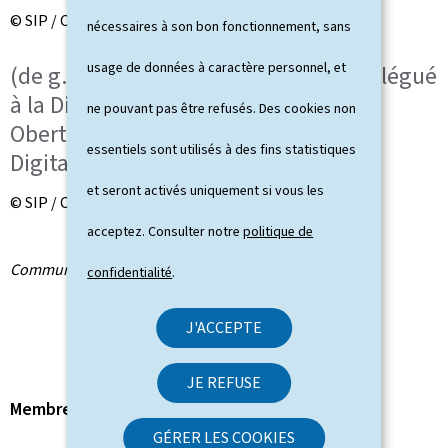
© SIP / Claude Piscitelli
nécessaires à son bon fonctionnement, sans
usage de données à caractère personnel, et
(de g. à dr.) Marc Hansen, ministre délégué
à la Digitalisation sortant; Stéphanie
ne pouvant pas être refusés. Des cookies non
Obertin, nouvelle ministre de la
essentiels sont utilisés à des fins statistiques
Digitalisation
et seront activés uniquement si vous les
© SIP / Claude Piscitelli
acceptez. Consulter notre
politique de
Communiqué par le ministère de la Digitalisation
confidentialité
.
J'ACCEPTE
JE REFUSE
Membre du gouvernement
GÉRER LES COOKIES