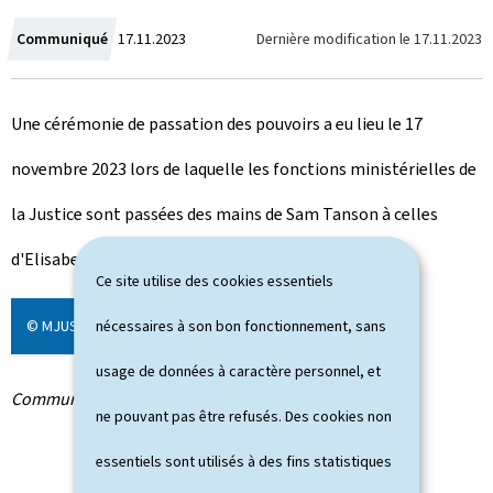
C
Dernière modification le
17.11.2023
Communiqué
17.11.2023
r
Une cérémonie de passation des pouvoirs a eu lieu le 17
é
novembre 2023 lors de laquelle les fonctions ministérielles de
e
la Justice sont passées des mains de Sam Tanson à celles
l
d'Elisabeth Margue, nommée ministre de la Justice.
e
Ce site utilise des cookies essentiels
© MJUST
nécessaires à son bon fonctionnement, sans
usage de données à caractère personnel, et
Communiqué par le ministère de la Justice
ne pouvant pas être refusés. Des cookies non
essentiels sont utilisés à des fins statistiques