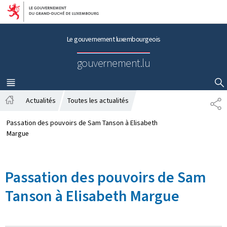
Aller au menu principal
Aller au contenu
Le gouvernement luxembourgeois
gouvernement.lu
MENU
PRINCIPAL
AFFICHER / MASQUER LA RECHERCHE
Actualités
Toutes les actualités
P
A
A
c
R
Passation des pouvoirs de Sam Tanson à Elisabeth
c
T
Margue
u
A
e
G
i
E
Passation des pouvoirs de Sam
l
Tanson à Elisabeth Margue