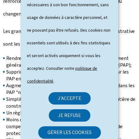
renforcer la résilience de nos quartiers face aux effets du
nécessaires à son bon fonctionnement, sans
changement climatique."
usage de données à caractère personnel, et
ne pouvant pas être refusés. Des cookies non
Les grandes lignes d'action de la simplification administrative
essentiels sont utilisés à des fins statistiques
sont les suivantes:
et seront activés uniquement si vous les
Rendre uniformes les procédures de plan d'aménagement
général (PAG) et de plan d'aménagement particulier (PAP);
acceptez. Consulter notre
politique de
Supprimer l'évaluation sur l'environnement (EIE) pour les
PAP en-dessous de 4 ha de scellement;
confidentialité
.
Augmentation du nombre de logements abordables dans les
PAP "nouveaux quartiers" (révision de l'art. 29
bis
);
J'ACCEPTE
Simplification des normes et règlementations en matière de
construction;
Un règlement national sur les bâtisses;
JE REFUSE
Moins d'études environnementales et de mesures de
compensation, tout en garantissant un niveau élevé de
GÉRER LES COOKIES
protection de l'environnement et du paysage;