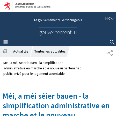
Aller au menu principal
Aller au contenu
F
FR
Le gouvernement luxembourgeois
R
A
gouvernement.lu
N
Ç
A
MENU
PRINCIPAL
AFFICHER / MASQUER LA RECHERCHE
I
Actualités
Toutes les actualités
P
S
A
A
c
R
Méi, a méi séier bauen - la simplification
c
T
administrative en marche et le nouveau partenariat
u
A
public-privé pour le logement abordable
e
G
i
E
l
Méi, a méi séier bauen - la
simplification administrative en
marche et le nouveau