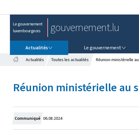
gouvernement.lu
Le gouvernement
luxembourgeois
ACTUALITÉS
LE GOUVERNEMENT
Actualités
Le gouvernement
Actualités
Toutes les actualités
Réunion ministérielle au
A
c
c
Réunion ministérielle au s
u
e
i
l
C
Communiqué
06.08.2024
r