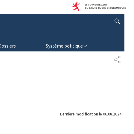
AFFICHER / MASQUER LA RECHERCHE
SYSTÈME POLITIQUE
Dossiers
Système politique
P
A
R
T
A
G
E
Dernière modification le
06.08.2024