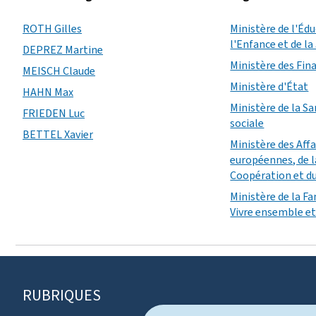
ROTH Gilles
Ministère de l'Éd
l'Enfance et de l
DEPREZ Martine
Ministère des Fin
MEISCH Claude
Ministère d'État
HAHN Max
Ministère de la Sa
FRIEDEN Luc
sociale
BETTEL Xavier
Ministère des Aff
européennes, de l
Coopération et d
Ministère de la Fa
Vivre ensemble et 
RUBRIQUES
P