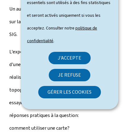
essentiels sont utilisés à des fins statistiques
Un autre volet donnera un aperçu
et seront activés uniquement si vous les
sur la cartographie numérique et les
acceptez. Consulter notre
politique de
SIG.
confidentialité
.
L'exposition sera accompagnée
J'ACCEPTE
d'une brochure gratuite sur la
JE REFUSE
réalisation d'une carte
topographique. Cette brochure
GÉRER LES COOKIES
essayera aussi de donner des
réponses pratiques à la question:
comment utiliser une carte?