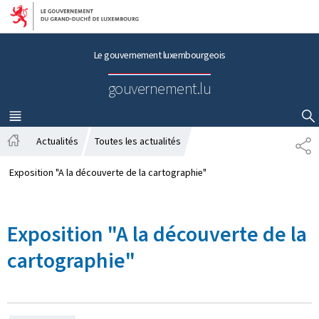
Aller au menu principal
Aller au contenu
Le gouvernement luxembourgeois
gouvernement.lu
MENU
PRINCIPAL
AFFICHER / MASQUER LA RECHERCHE
Actualités
Toutes les actualités
P
A
A
c
R
Exposition "A la découverte de la cartographie"
c
T
u
A
e
G
Exposition "A la découverte de la
i
E
l
cartographie"