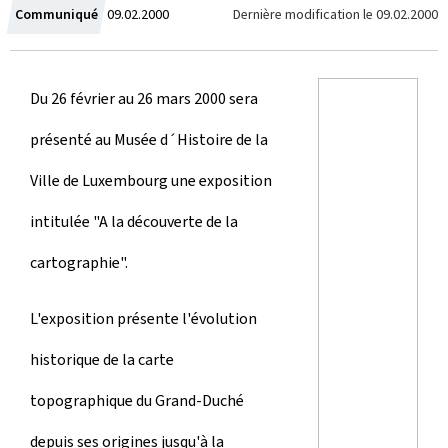
C
Dernière modification le
09.02.2000
Communiqué
09.02.2000
r
é
Du 26 février au 26 mars 2000 sera
e
présenté au Musée d´Histoire de la
l
Ville de Luxembourg une exposition
e
intitulée "A la découverte de la
cartographie".
L'exposition présente l'évolution
historique de la carte
topographique du Grand-Duché
depuis ses origines jusqu'à la