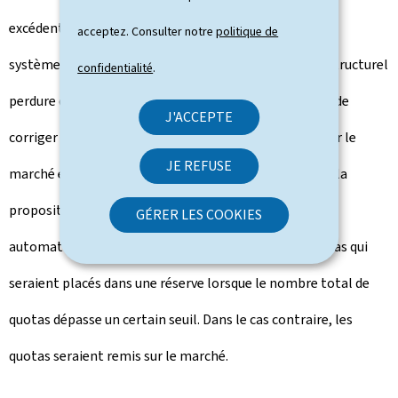
excédent de quotas d’émissions s’est accumulé dans le
acceptez. Consulter notre
politique de
système. Par ailleurs, on s’attend à ce que l’excédent structurel
confidentialité
.
perdure dans le système jusqu’en 2020 et au-delà. Afin de
J'ACCEPTE
corriger les déséquilibres qui existent actuellement sur le
JE REFUSE
marché et d’éviter des problèmes similaires à l’avenir, la
proposition de décision a pour objectif de retirer
GÉRER LES COOKIES
automatiquement du marché un pourcentage de quotas qui
seraient placés dans une réserve lorsque le nombre total de
quotas dépasse un certain seuil. Dans le cas contraire, les
quotas seraient remis sur le marché.