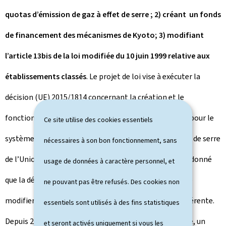
quotas d’émission de gaz à effet de serre ; 2) créant un fonds
de financement des mécanismes de Kyoto; 3) modifiant
l’article 13bis de la loi modifiée du 10 juin 1999 relative aux
établissements classés
. Le projet de loi vise à exécuter la
décision (UE) 2015/1814 concernant la création et le
fonctionnement d’une réserve de stabilité du marché pour le
Ce site utilise des cookies essentiels
système d’échange de quotas d’émission de gaz à effet de serre
nécessaires à son bon fonctionnement, sans
de l’Union et modifiant la directive 2003/87/CE. Étant donné
usage de données à caractère personnel, et
que la décision adapte la directive précitée, il y a lieu de
ne pouvant pas être refusés. Des cookies non
modifier en conséquence la législation nationale y afférente.
essentiels sont utilisés à des fins statistiques
Depuis 2009, en partie en raison de la crise économique, un
et seront activés uniquement si vous les