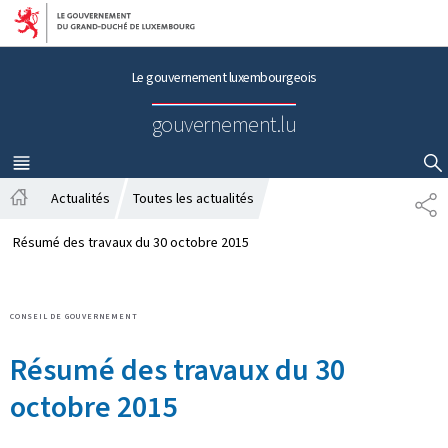
Aller au menu principal
Aller au contenu
Le gouvernement luxembourgeois
gouvernement.lu
MENU
PRINCIPAL
AFFICHER / MASQUER LA RECHERCHE
Actualités
Toutes les actualités
P
A
A
c
R
Résumé des travaux du 30 octobre 2015
c
T
u
A
e
G
CONSEIL DE GOUVERNEMENT
i
E
l
Résumé des travaux du 30
octobre 2015