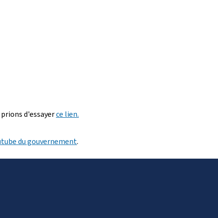
 prions d'essayer
ce lien.
utube du gouvernement
.