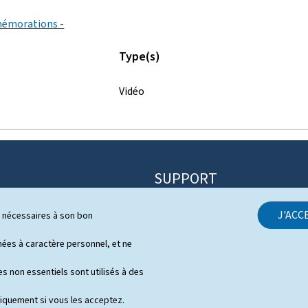
mémorations -
Type(s)
Vidéo
SUPPORT
Contact
J'ACC
ls nécessaires à son bon
itique
Plan du site
s
es à caractère personnel, et ne
À propos du site
 de presse en vidéo
s non essentiels sont utilisés à des
Aspects légaux
niquement si vous les acceptez.