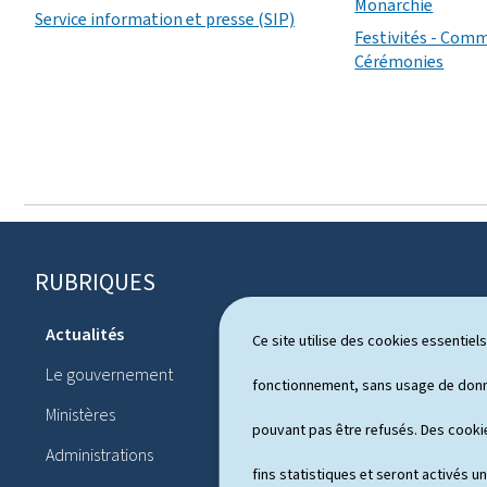
Monarchie
Service information et presse (SIP)
Festivités - Com
Cérémonies
RUBRIQUES
P
i
Actualités
Ce site utilise des cookies essentie
Système pol
e
Le gouvernement
Publication
fonctionnement, sans usage de donné
d
Ministères
Conférences
pouvant pas être refusés. Des cookie
d
Administrations
Agenda
e
fins statistiques et seront activés u