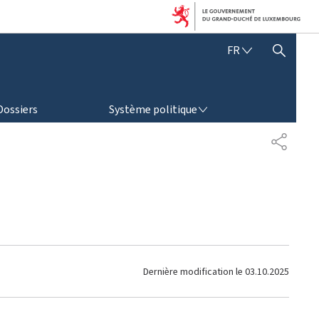
F
FR
AFFICHER / MASQUER LA RECHERCHE
R
A
N
SYSTÈME POLITIQUE
Ç
Dossiers
Système politique
A
I
P
S
A
R
T
A
G
E
Dernière modification le
03.10.2025