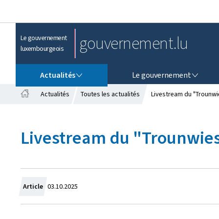
gouvernement.lu
Le gouvernement
luxembourgeois
ACTUALITÉS
LE GOUVERNEMENT
Actualités
Le gouvernement
Actualités
Toutes les actualités
Livestream du "Trounwie
A
c
c
Livestream du "Trounwiess
u
e
i
l
C
Article
03.10.2025
r