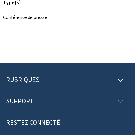
Type(s)
Conférence de presse
RUBRIQUES
P
R
U
i
B
R
SUPPORT
e
S
I
U
Q
d
P
U
P
RESTEZ CONNECTÉ
d
E
O
S
R