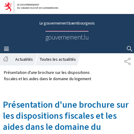
Aller au menu principal
Aller au contenu
Le gouvernement luxembourgeois
gouvernement.lu
MENU
PRINCIPAL
AFFICHER / MASQUER LA RECHERCHE
Actualités
Toutes les actualités
P
A
A
c
R
Présentation d'une brochure sur les dispositions
c
T
fiscales et les aides dans le domaine du logement
u
A
e
G
i
E
Présentation d'une brochure sur
l
les dispositions fiscales et les
aides dans le domaine du