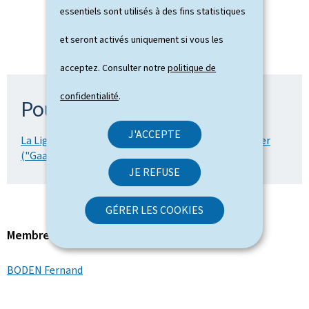
essentiels sont utilisés à des fins statistiques
et seront activés uniquement si vous les
acceptez. Consulter notre
politique de
confidentialité
.
Pour en savoir plus
J'ACCEPTE
La Ligue luxembourgeoise du coin de terre et du foyer
("Gaart & Heem")
JE REFUSE
GÉRER LES COOKIES
Membre du gouvernement
BODEN Fernand