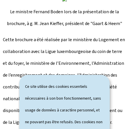
Le ministre Fernand Boden lors de la présentation de la
brochure, à g. M. Jean Kieffer, président de "Gaart & Heem"
Cette brochure a été réalisée par le ministère du Logement en
collaboration avec la Ligue luxembourgeoise du coin de terre
et du foyer, le ministère de l’Environnement, l’Administration
de l’enregistrement et des domaines, l’Administration des
Ce site utilise des cookies essentiels
contributions directes, le Fonds du logement et la Société
nécessaires à son bon fonctionnement, sans
nationale des habitations à bon marché S.A.. Elle est
usage de données à caractère personnel, et
disponible, en langue allemande, auprès d'Info'Logement ou
ne pouvant pas être refusés. Des cookies non
de la Ligue luxembourgeoise du coin de terre et du foyer.