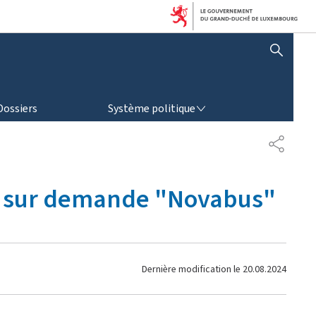
AFFICHER / MASQUER LA RECHERCHE
SYSTÈME POLITIQUE
Dossiers
Système politique
P
A
R
T
rt sur demande "Novabus"
A
G
E
Dernière modification le
20.08.2024