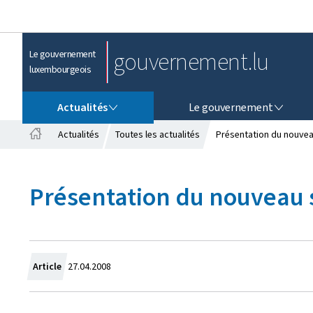
gouvernement.lu
Le gouvernement
luxembourgeois
ACTUALITÉS
LE GOUVERNEMENT
Actualités
Le gouvernement
Actualités
Toutes les actualités
Présentation du nouvea
A
c
c
Présentation du nouveau 
u
e
i
l
C
Article
27.04.2008
r