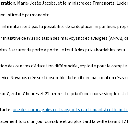
Intégration, Marie-Josée Jacobs, et le ministre des Transports, Luci
une infirmité permanente.
nfirmité n’ont pas la possibilité de se déplacer, ni par leurs propr
sur initiative de l’Association des mal voyants et aveugles (AMVA),
s à assurer du porte à porte, le tout à des prix abordables pour le
tion des centres d’éducation différenciée, exploité pour le compte 
vice Novabus crée sur l’ensemble du territoire national un réseau 
sur 7, entre 7 heures et 22 heures. Le prix d’une course simple est d
ntacter
une des compagnies de transports participant à cette initi
acement lors d’un jour ouvrable et au plus tard la veille (avant 1