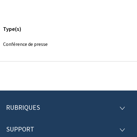
Type(s)
Conférence de presse
RUBRIQUES
P
R
U
i
B
R
SUPPORT
e
S
I
U