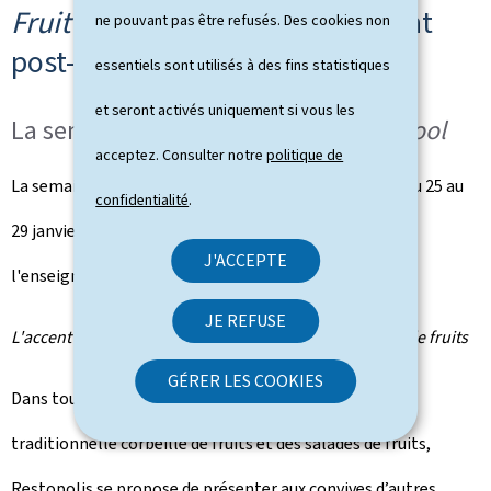
Fruit for School
à l'enseignement
ne pouvant pas être refusés. Des cookies non
post-primaire
essentiels sont utilisés à des fins statistiques
et seront activés uniquement si vous les
La semaine thématique
Fruit for School
acceptez. Consulter notre
politique de
La semaine thématique
Fruit for School
se déroulera du 25 au
confidentialité
.
29 janvier 2010 dans tous les restaurants scolaires de
J'ACCEPTE
l'enseignement post-primaire.
JE REFUSE
L'accent sur les fruits … de nombreux desserts à base de fruits
GÉRER LES COOKIES
Dans tous les restaurants scolaires, en plus de la
traditionnelle corbeille de fruits et des salades de fruits,
Restopolis se propose de présenter aux convives d’autres