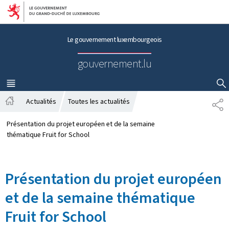
Aller au menu principal
Aller au contenu
Le gouvernement luxembourgeois
gouvernement.lu
MENU
PRINCIPAL
AFFICHER / MASQUER LA RECHERCHE
Actualités
Toutes les actualités
P
A
A
c
R
Présentation du projet européen et de la semaine
c
T
thématique Fruit for School
u
A
e
G
i
E
Présentation du projet européen
l
et de la semaine thématique
Fruit for School