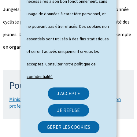
nécessaires à son bon fonctionnement, sans
Jungels s’est associé aux élèves du lycée dans une randonnée
usage de données à caractère personnel, et
cycliste pour la dignité des petits producteurs et la santé des
ne pouvant pas être refusés. Des cookies non
jeunes. Des élèves de ce lycée ont également donné l’exemple
essentiels sont utilisés à des fins statistiques
en organisant un distributeur de chocolat équitable.
et seront activés uniquement si vous les
acceptez. Consulter notre
politique de
confidentialité
.
Pour en savoir plus
J'ACCEPTE
Ministère de l'Education nationale et de la Formation
professionnelle
JE REFUSE
GÉRER LES COOKIES