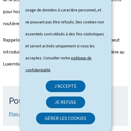
usage de données à caractère personnel, et
pour honorer leur engagement en matière de sécurité
ne pouvant pas être refusés. Des cookies non
routière.
essentiels sont utilisés à des fins statistiques
Rappelons également que toute personne intéressée peut
et seront activés uniquement si vous les
introduire ses suggestions concernant la sécurité routière au
acceptez. Consulter notre
politique de
Luxembourg sur le site www.mddi.lu.
confidentialité
.
J'ACCEPTE
Pour en savoir plus
JE REFUSE
Plan d’action "sécurité routière":
GÉRER LES COOKIES