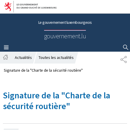
Aller au menu principal
Aller au contenu
Le gouvernement luxembourgeois
gouvernement.lu
MENU
PRINCIPAL
AFFICHER / MASQUER LA RECHERCHE
Actualités
Toutes les actualités
P
A
A
c
R
Signature de la "Charte de la sécurité routière"
c
T
u
A
e
G
Signature de la "Charte de la
i
E
l
sécurité routière"