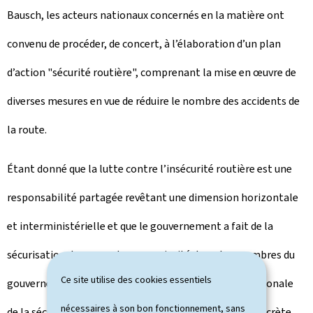
Bausch, les acteurs nationaux concernés en la matière ont
convenu de procéder, de concert, à l’élaboration d’un plan
d’action "sécurité routière", comprenant la mise en œuvre de
diverses mesures en vue de réduire le nombre des accidents de
la route.
Étant donné que la lutte contre l’insécurité routière est une
responsabilité partagée revêtant une dimension horizontale
et interministérielle et que le gouvernement a fait de la
sécurisation de nos routes une priorité, tous les membres du
Ce site utilise des cookies essentiels
gouvernement ont convenu de signer une "Charte nationale
nécessaires à son bon fonctionnement, sans
de la sécurité routière" et de prendre une initiative concrète