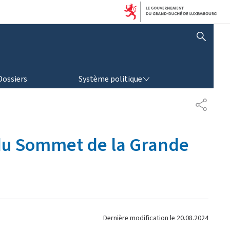
AFFICHER / MASQUER LA RECHERCHE
SYSTÈME POLITIQUE
Dossiers
Système politique
P
A
R
T
 du Sommet de la Grande
A
G
E
Dernière modification le
20.08.2024