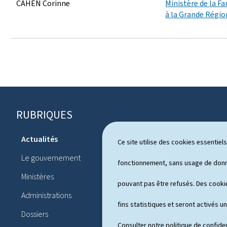
CAHEN Corinne
Ministère de la Fa
à la Grande Régio
RUBRIQUES
P
i
Actualités
Ce site utilise des cookies essentie
Système pol
e
Le gouvernement
Publication
fonctionnement, sans usage de donné
d
Ministères
Conférences
pouvant pas être refusés. Des cookie
d
Administrations
Agenda
e
fins statistiques et seront activés u
Dossiers
Consulter notre
politique de confiden