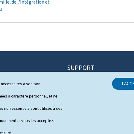
mille, de l'Intégration et
n
SUPPORT
Contact
J'ACC
ls nécessaires à son bon
itique
Plan du site
s
es à caractère personnel, et ne
À propos du site
 de presse en vidéo
s non essentiels sont utilisés à des
Aspects légaux
niquement si vous les acceptez.
Déclaration d'accessibilité
tialité
.