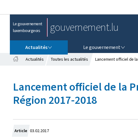
gouvernement.lu
Le gouvernement
luxembourgeois
ACTUALITÉS
LE GOUVERNEMENT
Actualités
Le gouvernement
Actualités
Toutes les actualités
Lancement officiel de 
A
c
c
Lancement officiel de la
u
e
Région 2017-2018
i
l
C
Article
03.02.2017