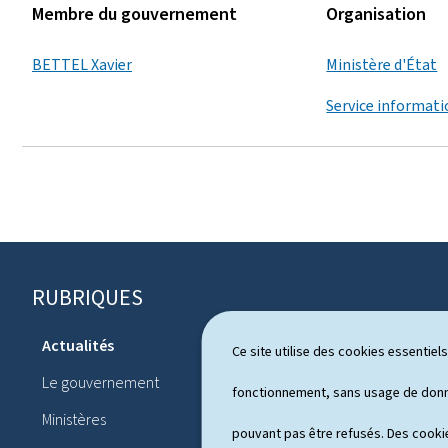
Membre du gouvernement
Organisation
BETTEL Xavier
Ministère d'État
Service informati
RUBRIQUES
P
i
Actualités
Ce site utilise des cookies essentie
Système pol
e
Le gouvernement
Publication
fonctionnement, sans usage de donné
d
Ministères
Conférences
pouvant pas être refusés. Des cookie