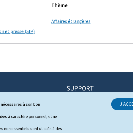
Thème
Affaires étrangères
on et presse (SIP)
SUPPORT
Contact
J'ACC
ls nécessaires à son bon
itique
Plan du site
s
es à caractère personnel, et ne
À propos du site
 de presse en vidéo
s non essentiels sont utilisés à des