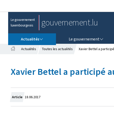
gouvernement.lu
Le gouvernement
luxembourgeois
ACTUALITÉS
LE GOUVERNEMENT
Actualités
Le gouvernement
Actualités
Toutes les actualités
Xavier Bettel a partici
A
c
c
Xavier Bettel a participé
u
e
i
l
C
Article
18.06.2017
r