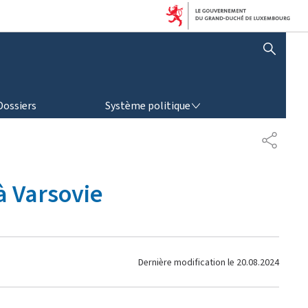
AFFICHER / MASQUER LA RECHERCHE
SYSTÈME POLITIQUE
Dossiers
Système politique
P
A
R
T
à Varsovie
A
G
E
Dernière modification le
20.08.2024