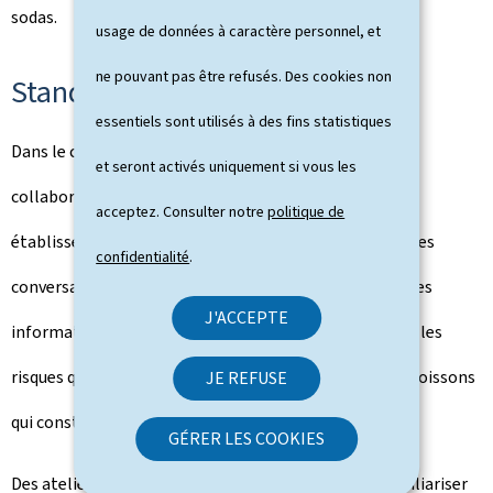
sodas.
usage de données à caractère personnel, et
ne pouvant pas être refusés. Des cookies non
Stands d’information
essentiels sont utilisés à des fins statistiques
Dans le cadre de la quinzaine "Rethink your drink", les
et seront activés uniquement si vous les
collaborateurs de Restopolis se rendent dans les
acceptez. Consulter notre
politique de
établissements scolaires et universitaires pour, dans des
confidentialité
.
conversations individuelles avec les convives, fournir des
J'ACCEPTE
informations sur les ingrédients des boissons sucrées, les
risques que leur consommation peut entraîner et les boissons
JE REFUSE
qui constituent une bonne alternative à ces produits.
GÉRER LES COOKIES
Des ateliers ludiques sont aussi proposés pour se familiariser