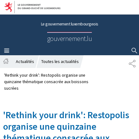
Aller au menu principal
Aller au contenu
Le gouvernement luxembourgeois
gouvernement.lu
MENU
PRINCIPAL
AFFICHER / MASQUER LA RECHERCHE
Actualités
Toutes les actualités
P
A
A
c
R
'Rethink your drink': Restopolis organise une
c
T
quinzaine thématique consacrée aux boissons
u
A
sucrées
e
G
i
E
l
'Rethink your drink': Restopolis
organise une quinzaine
thématique consacrée aux