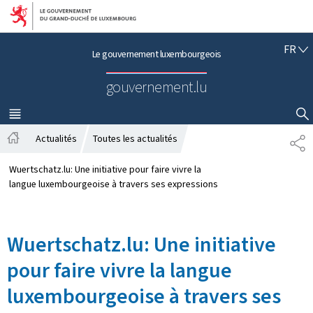
Aller au menu principal
Aller au contenu
F
FR
Le gouvernement luxembourgeois
R
A
gouvernement.lu
N
Ç
A
MENU
PRINCIPAL
AFFICHER / MASQUER LA RECHERCHE
I
Actualités
Toutes les actualités
P
S
A
A
c
R
Wuertschatz.lu: Une initiative pour faire vivre la
c
T
langue luxembourgeoise à travers ses expressions
u
A
e
G
i
E
Wuertschatz.lu: Une initiative
l
pour faire vivre la langue
luxembourgeoise à travers ses