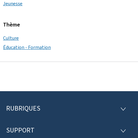
Jeunesse
Thème
Culture
Éducation - Formation
RUBRIQUES
P
R
U
i
B
R
SUPPORT
e
S
I
U