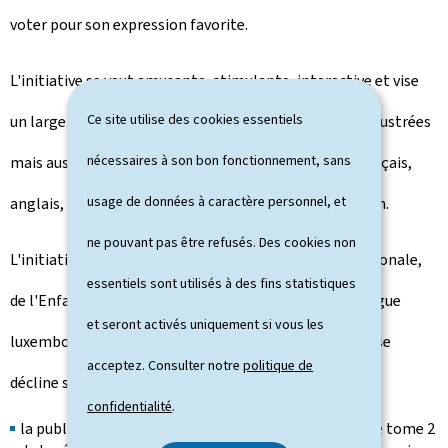
voter pour son expression favorite.
L'initiative se veut amusante, stimulante, interactive et vise
Ce site utilise des cookies essentiels
un large public: les expressions sont non seulement illustrées
nécessaires à son bon fonctionnement, sans
mais aussi traduites en quatre langues (allemand, français,
usage de données à caractère personnel, et
anglais, portugais) afin d'en faciliter la compréhension.
ne pouvant pas être refusés. Des cookies non
L'initiative, commune au ministère de l'Éducation nationale,
essentiels sont utilisés à des fins statistiques
de l'Enfance et de la Jeunesse et au Centre pour la langue
et seront activés uniquement si vous les
luxembourgeoise (
Zenter fir dʼLëtzebuerger Sprooch
) se
acceptez. Consulter notre
politique de
décline sur plusieurs supports:
confidentialité
.
la publication
DʼPan klaken + dʼSchong voller Féiss:
ce tome 2