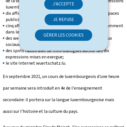
de la série
Lëtzebuerger Wuertschatz
présente 99 expressions
J'ACCEPTE
luxembourgeoises;
dix affiches pour dix expressions, diffusées dans les espaces
publics;
JE REFUSE
cinq affiches animées pour les supports digitaux notamment
dans le tram;
GÉRER LES COOKIES
des web banners et des clips sur Internet et les réseaux
sociaux;
des spots radios avec de mini-dialogues autour des dix
expressions mises en exergue;
le site Internet wuertschatz.lu.
En septembre 2021, un cours de luxembourgeois d'une heure
par semaine sera introduit en 4e de l'enseignement
secondaire: il portera sur la langue luxembourgeoise mais
aussi sur l'histoire et la culture du pays.