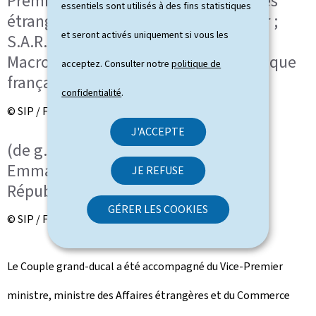
Premier ministre, ministre des Affaires
essentiels sont utilisés à des fins statistiques
étrangères et du Commerce extérieur ;
et seront activés uniquement si vous les
S.A.R. la Grande-Duchesse ; Brigitte
Macron, première dame de la République
acceptez. Consulter notre
politique de
française ;
confidentialité
.
© SIP / Frédéric Sierakowski
J'ACCEPTE
(de g. à dr.) S.A.R. le Grand-Duc ;
Emmanuel Macron, président de la
JE REFUSE
République française
GÉRER LES COOKIES
© SIP / Frédéric Sierakowski
Le Couple grand-ducal a été accompagné du Vice-Premier
ministre, ministre des Affaires étrangères et du Commerce