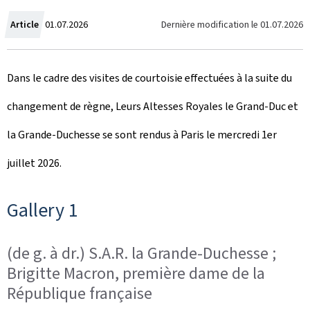
C
Dernière modification le
01.07.2026
Article
01.07.2026
r
Dans le cadre des visites de courtoisie effectuées à la suite du
é
changement de règne, Leurs Altesses Royales le Grand-Duc et
e
la Grande-Duchesse se sont rendus à Paris le mercredi 1er
l
juillet 2026.
e
Gallery 1
(de g. à dr.) S.A.R. la Grande-Duchesse ;
Brigitte Macron, première dame de la
République française