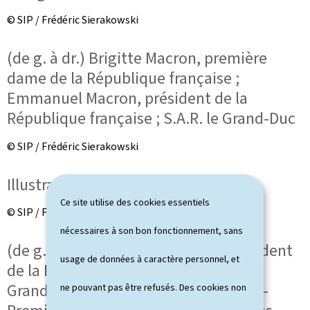
© SIP / Frédéric Sierakowski
(de g. à dr.) Brigitte Macron, première
dame de la République française ;
Emmanuel Macron, président de la
République française ; S.A.R. le Grand-Duc
© SIP / Frédéric Sierakowski
Illustration
Ce site utilise des cookies essentiels
© SIP / Frédéric Sierakowski
nécessaires à son bon fonctionnement, sans
(de g. à dr.) Emmanuel Macron, président
usage de données à caractère personnel, et
de la République française; S.A.R. la
Grande-Duchesse ; Xavier Bettel, Vice-
ne pouvant pas être refusés. Des cookies non