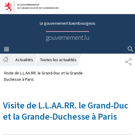
Aller au menu principal
Aller au contenu
Le gouvernement luxembourgeois
gouvernement.lu
MENU
PRINCIPAL
AFFICHER / MASQUER LA RECHERCHE
Actualités
Toutes les actualités
P
A
A
c
R
Visite de L.L.AA.RR. le Grand-Duc et la Grande-
c
T
Duchesse à Paris
u
A
e
G
i
E
Visite de L.L.AA.RR. le Grand-Duc
l
et la Grande-Duchesse à Paris