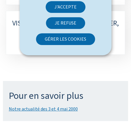
s
J'ACCEPTE
-
VISITE OFFICIELLE DE LYDIE POLFER,
JE REFUSE
r
MINISTRE DES AFFAIRES
u
GÉRER LES COOKIES
ÉTRANGÈRES, AU MAROC
b
r
i
q
u
Pour en savoir plus
e
s
Notre actualité des 3 et 4 mai 2000