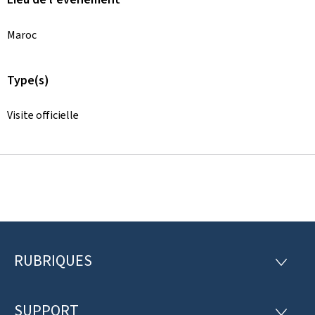
Maroc
Type(s)
Visite officielle
RUBRIQUES
P
R
U
i
B
R
SUPPORT
S