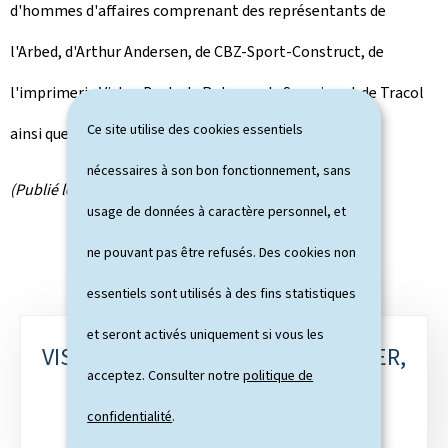
d'hommes d'affaires comprenant des représentants de
l'Arbed, d'Arthur Andersen, de CBZ-Sport-Construct, de
l'imprimerie Victor Buck, de Rotarex, de Surveico et de Tracol
Ce site utilise des cookies essentiels
ainsi que de la Fédération des Industriels.
nécessaires à son bon fonctionnement, sans
(Publié le 28 avril 2000)
usage de données à caractère personnel, et
ne pouvant pas être refusés. Des cookies non
essentiels sont utilisés à des fins statistiques
et seront activés uniquement si vous les
S
VISITE OFFICIELLE DE LYDIE POLFER,
acceptez. Consulter notre
politique de
o
MINISTRE DES AFFAIRES
confidentialité
ÉTRANGÈRES, AU MAROC
.
u