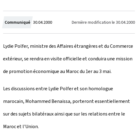
C
Dernière modification le
30.04.2000
Communiqué
30.04.2000
r
Lydie Polfer, ministre des Affaires étrangères et du Commerce
é
extérieur, se rendra en visite officielle et conduira une mission
e
de promotion économique au Maroc du 1er au 3 mai.
l
e
Les discussions entre Lydie Polfer et son homologue
marocain, Mohammed Benaissa, porteront essentiellement
sur des sujets bilatéraux ainsi que sur les relations entre le
Maroc et l'Union.