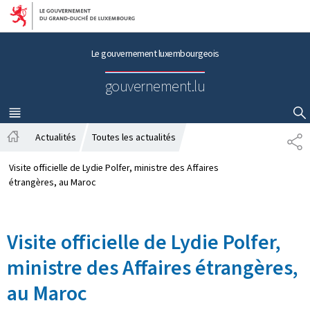
Aller au menu principal
Aller au contenu
Le gouvernement luxembourgeois
gouvernement.lu
MENU
PRINCIPAL
AFFICHER / MASQUER LA RECHERCHE
Actualités
Toutes les actualités
P
A
A
c
R
Visite officielle de Lydie Polfer, ministre des Affaires
c
T
étrangères, au Maroc
u
A
e
G
i
E
Visite officielle de Lydie Polfer,
l
ministre des Affaires étrangères,
au Maroc