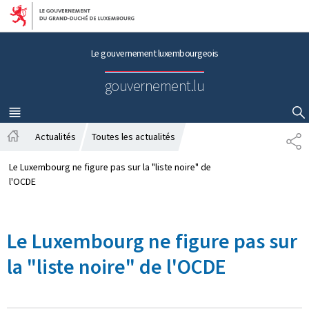
Aller au menu principal
Aller au contenu
Le gouvernement luxembourgeois
gouvernement.lu
MENU
PRINCIPAL
AFFICHER / MASQUER LA RECHERCHE
Actualités
Toutes les actualités
P
A
A
c
R
Le Luxembourg ne figure pas sur la "liste noire" de
c
T
l'OCDE
u
A
e
G
i
E
Le Luxembourg ne figure pas sur
l
la "liste noire" de l'OCDE