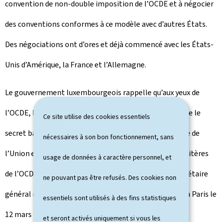
convention de non-double imposition de l’OCDE et à négocier
des conventions conformes à ce modèle avec d’autres États.
Des négociations ont d’ores et déjà commencé avec les États-
Unis d’Amérique, la France et l’Allemagne.
Le gouvernement luxembourgeois rappelle qu’aux yeux de
l’OCDE, le Luxembourg n’est pas un paradis fiscal et que le
Ce site utilise des cookies essentiels
secret bancaire, qui résulte notamment d’une directive de
nécessaires à son bon fonctionnement, sans
l’Union européenne, n’est pas incompatible avec les critères
usage de données à caractère personnel, et
de l’OCDE. Ces confirmations ont été faites par le secrétaire
ne pouvant pas être refusés. Des cookies non
général de l’OCDE lors de la visite du ministre Frieden à Paris le
essentiels sont utilisés à des fins statistiques
12 mars 2009 et dans un
courrier
adressé à ce dernier le
et seront activés uniquement si vous les