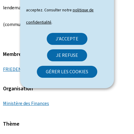
lendemain de la visite.
acceptez. Consulter notre
politique de
confidentialité
.
(communiqué par le ministère des Finances)
J'ACCEPTE
Membre du gouvernement
JE REFUSE
FRIEDEN Luc
GÉRER LES COOKIES
Organisation
Ministère des Finances
Thème