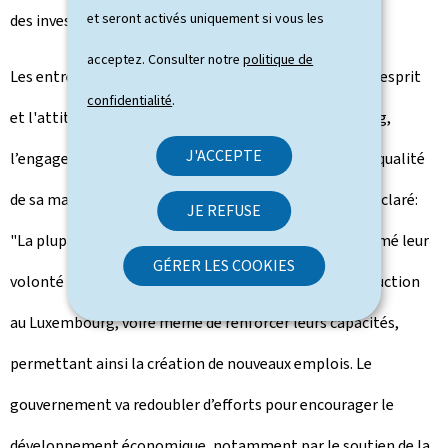
et seront activés uniquement si vous les
des investissements futurs au Luxembourg.
acceptez. Consulter notre
politique de
Les entreprises visitées ont toutes salué l'ouverture d'esprit
confidentialité
.
et l'attitude positive qu’ils rencontrent au Luxembourg,
J'ACCEPTE
l’engagement de ses dirigeants politiques ainsi que la qualité
de sa main d'œuvre. Le ministre Étienne Schneider a déclaré:
JE REFUSE
"La plupart des responsables rencontrés m’ont confirmé leur
GÉRER LES COOKIES
volonté de maintenir le niveau de leur activité de production
au Luxembourg, voire même de renforcer leurs capacités,
permettant ainsi la création de nouveaux emplois. Le
gouvernement va redoubler d’efforts pour encourager le
développement économique, notamment par le soutien de la