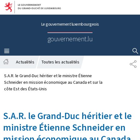
Aller au menu principal
Aller au contenu
Le gouvernement luxembourgeois
gouvernement.lu
MENU
PRINCIPAL
AFFICHER / MASQUER LA RECHERCHE
Actualités
Toutes les actualités
P
A
A
c
R
S.A.R. le Grand-Duc héritier et le ministre Étienne
c
T
Schneider en mission économique au Canada et sur la
u
A
côte Est des États-Unis
e
G
i
E
l
S.A.R. le Grand-Duc héritier et le
ministre Étienne Schneider en
mission économique au Canada