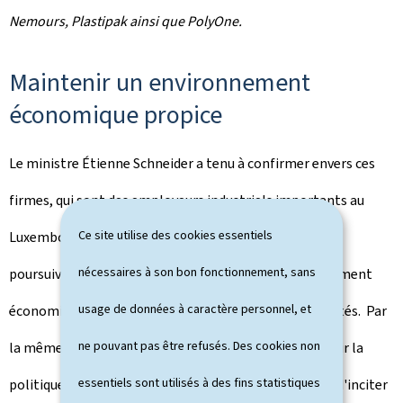
Nemours, Plastipak ainsi que PolyOne.
Maintenir un environnement
économique propice
Le ministre Étienne Schneider a tenu à confirmer envers ces
firmes, qui sont des employeurs industriels importants au
Ce site utilise des cookies essentiels
Luxembourg, la ferme intention du gouvernement de
nécessaires à son bon fonctionnement, sans
poursuivre les efforts visant à maintenir un environnement
usage de données à caractère personnel, et
économique propice au développement de leurs activités. Par
ne pouvant pas être refusés. Des cookies non
la même occasion, il a réitéré sa volonté de promouvoir la
essentiels sont utilisés à des fins statistiques
politique du dialogue avec le secteur privé dans le but d'inciter