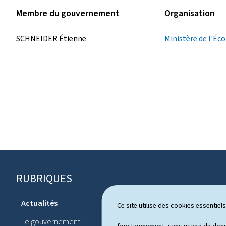
Membre du gouvernement
Organisation
SCHNEIDER Étienne
Ministère de l'É
RUBRIQUES
P
i
Actualités
Ce site utilise des cookies essentie
Système pol
e
Le gouvernement
Publication