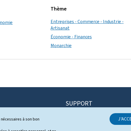
Thème
Entreprises - Commerce - Industrie -
conomie
Artisanat
Économie - Finances
Monarchie
SUPPORT
Contact
J'ACC
ls nécessaires à son bon
itique
Plan du site
s