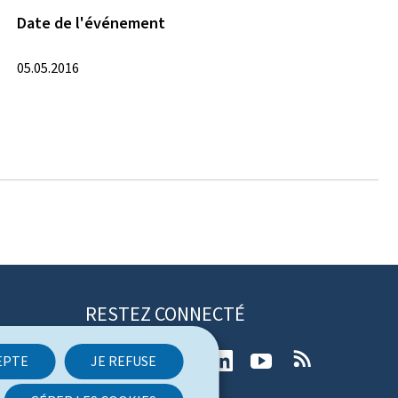
Date de l'événement
05.05.2016
RESTEZ CONNECTÉ
T
F
I
L
Y
R
EPTE
JE REFUSE
w
a
n
i
o
S