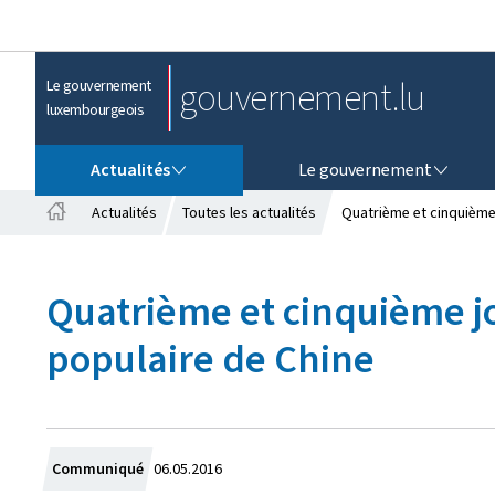
gouvernement.lu
Le gouvernement
luxembourgeois
ACTUALITÉS
LE GOUVERNEMENT
Actualités
Le gouvernement
Actualités
Toutes les actualités
Quatrième et cinquième
A
c
c
Quatrième et cinquième j
u
e
populaire de Chine
i
l
C
Communiqué
06.05.2016