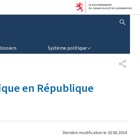
AFFICHER / MASQUER LA RECHERCHE
SYSTÈME POLITIQUE
Dossiers
Système politique
P
A
R
T
ique en République
A
G
E
Dernière modification le
20.08.2024