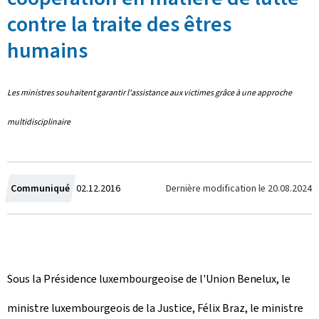
contre la traite des êtres
humains
Les ministres souhaitent garantir l'assistance aux victimes grâce à une approche
multidisciplinaire
C
Dernière modification le
20.08.2024
Communiqué
02.12.2016
r
é
e
Sous la Présidence luxembourgeoise de l'Union Benelux, le
l
ministre luxembourgeois de la Justice, Félix Braz, le ministre