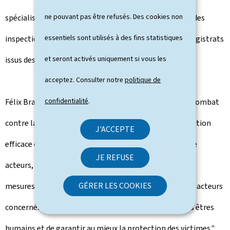
ne pouvant pas être refusés. Des cookies non
spécialisés, les services de police et de l’immigration, des
essentiels sont utilisés à des fins statistiques
inspections sociales et du travail ainsi que pour des magistrats
et seront activés uniquement si vous les
issus des trois pays.
acceptez. Consulter notre
politique de
confidentialité
.
Félix Braz, ministre luxembourgeois de la Justice:"Le combat
contre la traite est transfrontalier. Il faut une coopération
J'ACCEPTE
efficace entre les pays, passant par des échanges entre
JE REFUSE
acteurs, assurer des formations communes et d’autres
GÉRER LES COOKIES
mesures permettant de donner les outils efficaces aux acteurs
concernés afin de lutter ensemble contre la traite des êtres
humains et de garantir au mieux la protection des victimes."