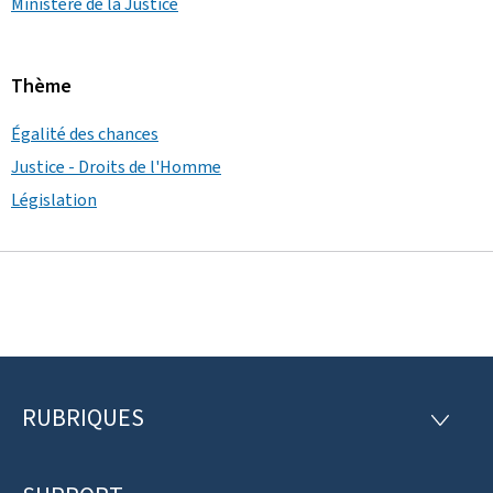
Ministère de la Justice
Thème
Égalité des chances
Justice - Droits de l'Homme
Législation
RUBRIQUES
P
R
U
i
B
R