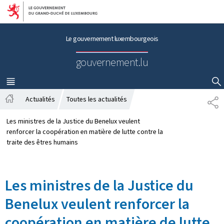
Aller au menu principal
Aller au contenu
Le gouvernement luxembourgeois
gouvernement.lu
MENU
PRINCIPAL
AFFICHER / MASQUER LA RECHERCHE
Actualités
Toutes les actualités
P
A
A
c
R
Les ministres de la Justice du Benelux veulent
c
T
renforcer la coopération en matière de lutte contre la
u
A
traite des êtres humains
e
G
i
E
l
Les ministres de la Justice du
Benelux veulent renforcer la
coopération en matière de lutte