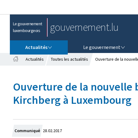
gouvernement.lu
Le gouvernement
luxembourgeois
ACTUALITÉS
LE GOUVERNEMENT
Actualités
Le gouvernement
Actualités
Toutes les actualités
Ouverture de la nouvell
A
c
c
Ouverture de la nouvelle 
u
e
Kirchberg à Luxembourg
i
l
C
Communiqué
28.02.2017