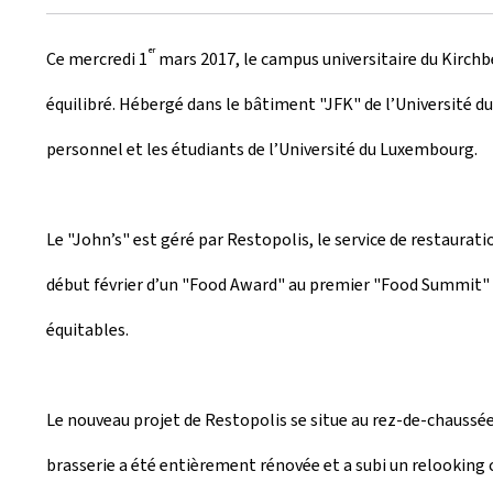
r
er
Ce mercredi 1
mars 2017, le campus universitaire du Kirchbe
é
équilibré. Hébergé dans le bâtiment "JFK" de l’Université 
e
personnel et les étudiants de l’Université du Luxembourg.
l
e
Le "John’s" est géré par Restopolis, le service de restaurati
début février d’un "Food Award" au premier "Food Summit" l
équitables.
Le nouveau projet de Restopolis se situe au rez-de-chaussée 
brasserie a été entièrement rénovée et a subi un relooking c