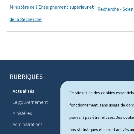
Ministère de l'Enseignement supérieur et
Recherche - Scien
de la Recherche
RUBRIQUES
P
i
Actualités
Ce site utilise des cookies essentie
Système pol
e
Le gouvernement
Publication
fonctionnement, sans usage de donné
d
Ministères
Conférences
pouvant pas être refusés. Des cookie
d
Administrations
Agenda
e
fins statistiques et seront activés u