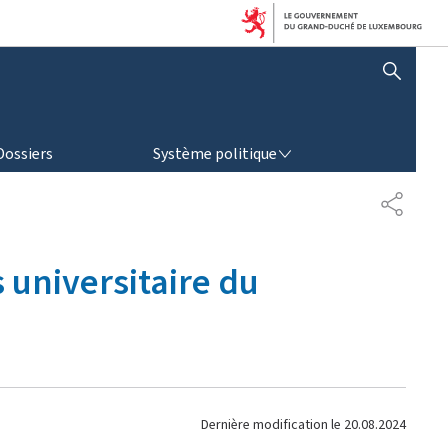
AFFICHER / MASQUER LA RECHERCHE
SYSTÈME POLITIQUE
Dossiers
Système politique
P
A
R
T
 universitaire du
A
G
E
Dernière modification le
20.08.2024