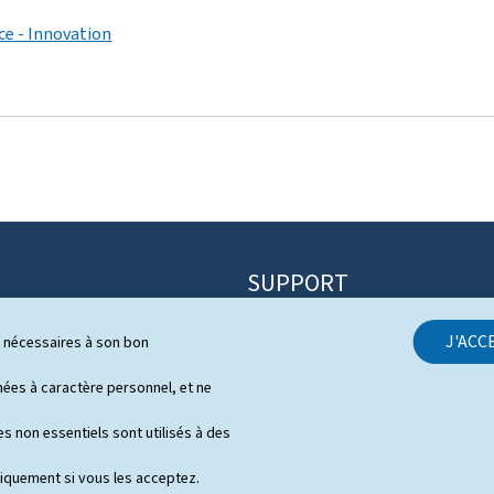
ce - Innovation
SUPPORT
Contact
J'ACC
ls nécessaires à son bon
itique
Plan du site
s
es à caractère personnel, et ne
À propos du site
 de presse en vidéo
s non essentiels sont utilisés à des
Aspects légaux
niquement si vous les acceptez.