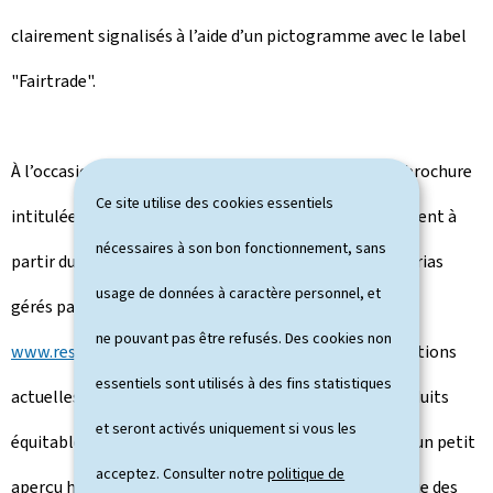
clairement signalisés à l’aide d’un pictogramme avec le label
"Fairtrade".
À l’occasion de la semaine thématique, une nouvelle brochure
Ce site utilise des cookies essentiels
intitulée "Iess gär, wiel fair" sera distribuée gratuitement à
nécessaires à son bon fonctionnement, sans
partir du 2 mai 2017 dans les 108 restaurants et cafétérias
usage de données à caractère personnel, et
gérés par Restopolis (et téléchargeable sur le site
ne pouvant pas être refusés. Des cookies non
www.restopolis.lu
). La publication met en avant les actions
essentiels sont utilisés à des fins statistiques
actuelles menées pour favoriser l’introduction de produits
et seront activés uniquement si vous les
équitables dans la restauration collective et contient un petit
acceptez. Consulter notre
politique de
aperçu historique du commerce équitable, de même que des