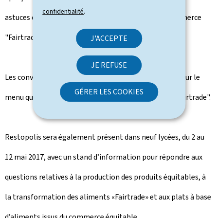
confidentialité
.
astuces qui permettent au lecteur de soutenir le commerce
"Fairtrade".
J'ACCEPTE
JE REFUSE
Les convives trouveront chaque jour au moins un plat sur le
GÉRER LES COOKIES
menu qui contient des produits issus du commerce "Fairtrade".
Restopolis sera également présent dans neuf lycées, du 2 au
12 mai 2017, avec un stand d’information pour répondre aux
questions relatives à la production des produits équitables, à
la transformation des aliments «Fairtrade» et aux plats à base
d’aliments issus du commerce équitable.