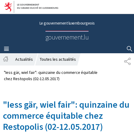
Aller au menu principal
Aller au contenu
Le gouvernement luxembourgeois
gouvernement.lu
MENU
PRINCIPAL
AFFICHER / MASQUER LA RECHERCHE
Actualités
Toutes les actualités
P
A
A
c
R
"Iess gär, wiel fair": quinzaine du commerce équitable
c
T
chez Restopolis (02-12.05.2017)
u
A
e
G
i
E
"Iess gär, wiel fair": quinzaine du
l
commerce équitable chez
Restopolis (02-12.05.2017)