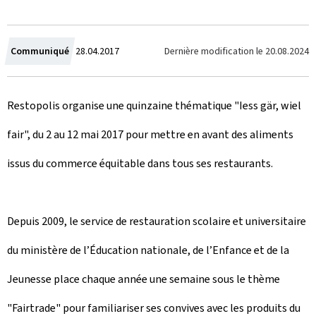
C
Dernière modification le
20.08.2024
Communiqué
28.04.2017
r
Restopolis organise une quinzaine thématique "Iess gär, wiel
é
fair", du 2 au 12 mai 2017 pour mettre en avant des aliments
e
issus du commerce équitable dans tous ses restaurants.
l
e
Depuis 2009, le service de restauration scolaire et universitaire
du ministère de l’Éducation nationale, de l’Enfance et de la
Jeunesse place chaque année une semaine sous le thème
"Fairtrade" pour familiariser ses convives avec les produits du