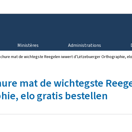
Aller au menu principal
Aller au contenu
Ministères
Administrations
ochure mat de wichtegste Reegelen iwwert d’Lëtzebuerger Orthographie, elo 
hure mat de wichtegste Reeg
ie, elo gratis bestellen