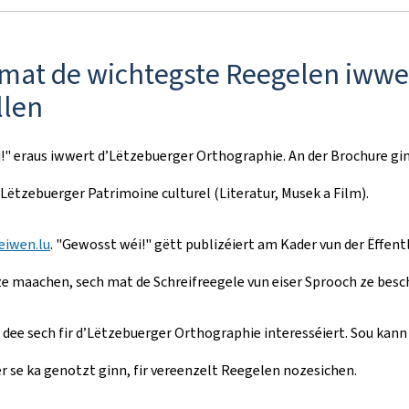
 mat de wichtegste Reegelen iwwe
llen
" eraus iwwert d’Lëtzebuerger Orthographie. An der Brochure gi
ëtzebuerger Patrimoine culturel (Literatur, Musek a Film).
eiwen.lu
.
"Gewosst wéi!" gëtt publizéiert am Kader vun der Ëffen
t ze maachen, sech mat de Schreifreegele vun eiser Sprooch ze besc
 dee sech fir d’Lëtzebuerger Orthographie interesséiert. Sou kann 
 se ka genotzt ginn, fir vereenzelt Reegelen nozesichen.