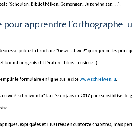
eelt (Schoulen, Bibliothéiken, Gemengen, Jugendhaiser, …).
e pour apprendre l’orthographe l
a Jeunesse publie la brochure "Gewosst wéi!" qui reprend les prin
l luxembourgeois (littérature, films, musique...).
mplir le formulaire en ligne sur le site
www.schreiwen.lu
.
s du wéi? schreiwen.lu" lancée en janvier 2017 pour sensibiliser l
oise.
hiques, expliquées et illustrées en quatorze chapitres, mais perme