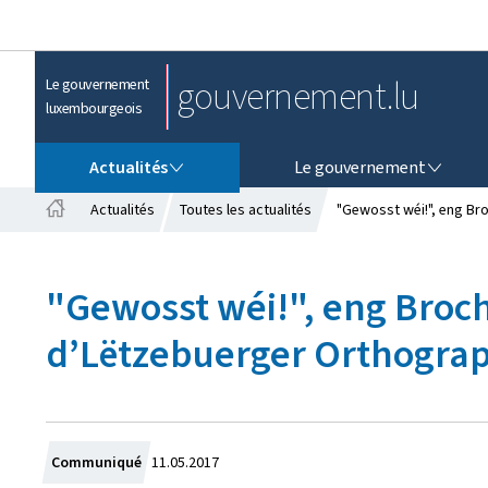
gouvernement.lu
Le gouvernement
luxembourgeois
ACTUALITÉS
LE GOUVERNEMENT
Actualités
Le gouvernement
Actualités
Toutes les actualités
"Gewosst wéi!", eng Br
A
c
c
"Gewosst wéi!", eng Broc
u
e
d’Lëtzebuerger Orthograph
i
l
C
Communiqué
11.05.2017