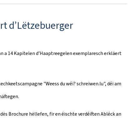
rt d’Lëtzebuerger
nn a 14 Kapitelen d’Haaptreegelen exemplaresch erkläert
tlechkeetscampagne "Weess du wéi? schreiwen.lu", déi am
häftegen.
dës Brochure hëllefen, fir en éischte verdéiften Abléck an