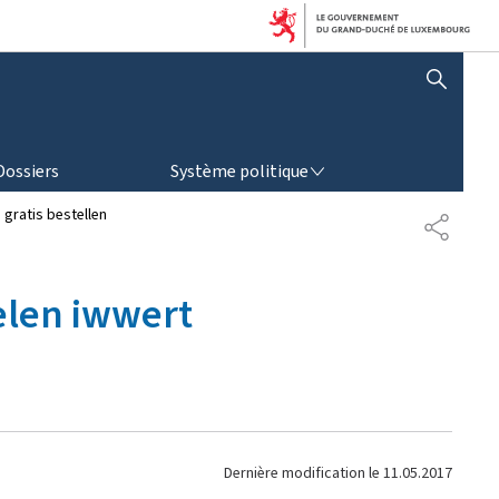
AFFICHER / MASQUER LA RECHERCHE
SYSTÈME POLITIQUE
Dossiers
Système politique
gratis bestellen
P
A
R
T
elen iwwert
A
G
E
Dernière modification le
11.05.2017