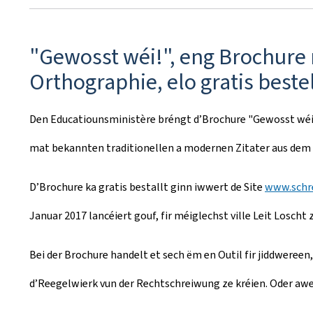
r
é
"Gewosst wéi!", eng Brochure
e
Orthographie, elo gratis beste
l
Den Educatiounsministère bréngt d’Brochure "Gewosst wéi!
e
mat bekannten traditionellen a modernen Zitater aus dem L
D’Brochure ka gratis bestallt ginn iwwert de Site
www.schr
Januar 2017 lancéiert gouf, fir méiglechst ville Leit Losch
Bei der Brochure handelt et sech ëm en Outil fir jiddwereen,
d’Reegelwierk vun der Rechtschreiwung ze kréien. Oder awer