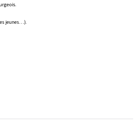
urgeois.
des jeunes…).